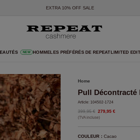
*CETTE OFFRE EST VALABLE JUSQU'AU 12 AOÛT 2026
*NON VALABLE SUR LIMITED EDITION
*EXCEPTIONS PEUVENT S'APPLIQUER
NOUVEAUTÉS EN CACHEMIRE
UX STYLES DOUX ET NOUVELLES COULEURS POUR LA SAISON 
EAUTÉS
HOMME
LES PRÉFÉRÉS DE REPEAT
LIMITED EDI
NEW
EXTRA 10% OFF SALE
Home
Pull Décontracté
Article:
104502-1724
399,95 €
279,95 €
(TVA incluse)
COULEUR：
Cacao