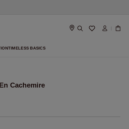
À VENIR
TION
TIMELESS BASICS
 En Cachemire