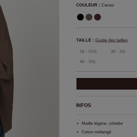
COULEUR：
Cacao
TAILLE：
Guide des tailles
34 - XXS
36 - XS
46 - XXL
INFOS
Maille légère, côtelée
Coton mélangé