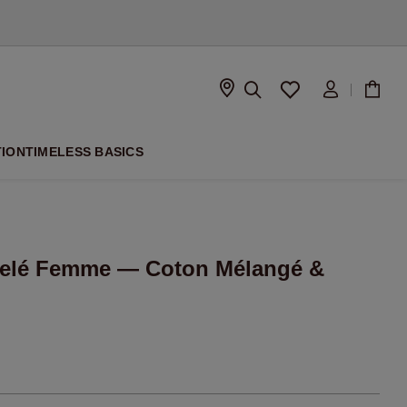
À VENIR
TION
TIMELESS BASICS
ôtelé Femme — Coton Mélangé &