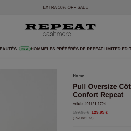
*CETTE OFFRE EST VALABLE JUSQU'AU 12 AOÛT 2026
*NON VALABLE SUR LIMITED EDITION
*EXCEPTIONS PEUVENT S'APPLIQUER
NOUVEAUTÉS EN CACHEMIRE
UX STYLES DOUX ET NOUVELLES COULEURS POUR LA SAISON 
EAUTÉS
HOMME
LES PRÉFÉRÉS DE REPEAT
LIMITED EDI
NEW
EXTRA 10% OFF SALE
Home
Pull Oversize C
Confort Repeat
Article:
401121-1724
199,95 €
129,95 €
(TVA incluse)