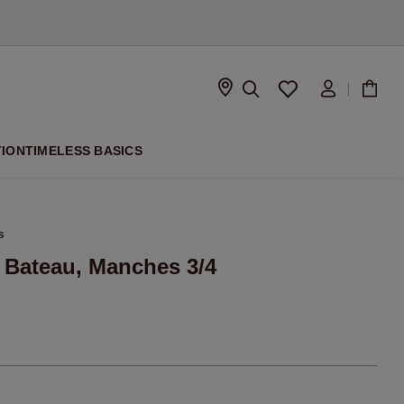
À VENIR
TION
TIMELESS BASICS
s
l Bateau, Manches 3/4