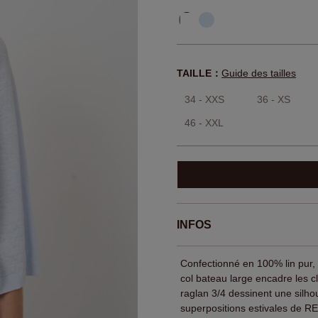
TAILLE：
Guide des tailles
34 - XXS
36 - XS
46 - XXL
INFOS
Confectionné en 100% lin pur, le
col bateau large encadre les c
raglan 3/4 dessinent une silho
superpositions estivales de 