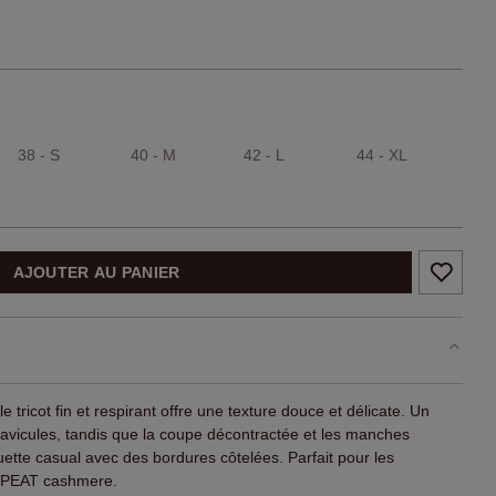
38 - S
40 - M
42 - L
44 - XL
AJOUTER AU PANIER
 tricot fin et respirant offre une texture douce et délicate. Un
lavicules, tandis que la coupe décontractée et les manches
uette casual avec des bordures côtelées. Parfait pour les
REPEAT cashmere.