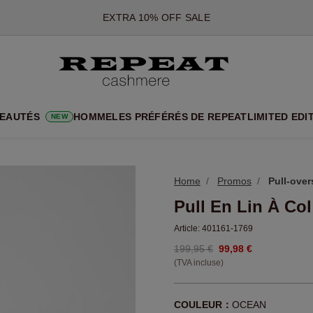
*CETTE OFFRE EST VALABLE JUSQU'AU 12 AOÛT 2026
*NON VALABLE SUR LIMITED EDITION
*EXCEPTIONS PEUVENT S'APPLIQUER
NOUVEAUTÉS EN CACHEMIRE
UX STYLES DOUX ET NOUVELLES COULEURS POUR LA SAISON 
EAUTÉS
HOMME
LES PRÉFÉRÉS DE REPEAT
LIMITED EDI
NEW
EXTRA 10% OFF SALE
Home
Promos
Pull-over
Pull En Lin À Co
Article:
401161-1769
199,95 €
99,98 €
(TVA incluse)
COULEUR：
OCEAN