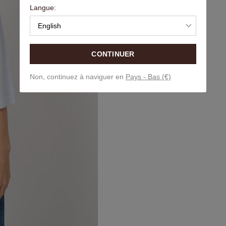
Langue:
English
CONTINUER
Non, continuez à naviguer en
Pays - Bas (€)