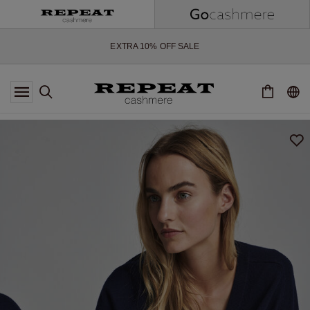
WEICHE NEUE STYLES & FRISCHE FARBEN FÜR DIE KOMMENDE
SAISON
EXTRA 10% OFF SALE
*DIESES ANGEBOT GILT BIS ZUM 12 AUGUST 2026
*GILT NICHT FÜR LIMITED EDITION
*AUSNAHMEN SIND MÖGLICH
NEUE CASHMERE-NEUHEITEN
WEICHE NEUE STYLES & FRISCHE FARBEN FÜR DIE KOMMENDE
SAISON
EXTRA 10% OFF SALE