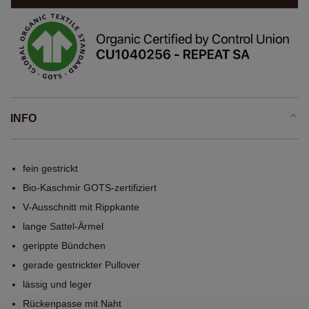
INFO
fein gestrickt
Bio-Kaschmir GOTS-zertifiziert
V-Ausschnitt mit Rippkante
lange Sattel-Ärmel
gerippte Bündchen
gerade gestrickter Pullover
lässig und leger
Rückenpasse mit Naht
12 gg / 2-fädig
245 Gramm
Handwäsche, chemische Reinigung möglich