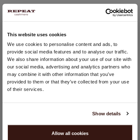
100% Bio-Kaschmir
GRÖSSE & SCHNITT
This website uses cookies
STANDORT ÄNDERN
We use cookies to personalise content and ads, to
PFLEGEHINWEISE
provide social media features and to analyse our traffic.
Sie besuchen Repeat cashmere von Deutschland (€) aus.
We also share information about your use of our site with
Möchten Sie Ihre Standort aktualisieren?
our social media, advertising and analytics partners who
VERSAND & RÜCKGABE
Land:
may combine it with other information that you’ve
provided to them or that they’ve collected from your use
Vereinigte Staaten ($)
of their services.
Sprache:
DAS KÖNNTE IHNEN AUCH GEFALLEN
English
Show details
WEITER
Allow all cookies
Nein, weiter shoppen in
Deutschland (€)