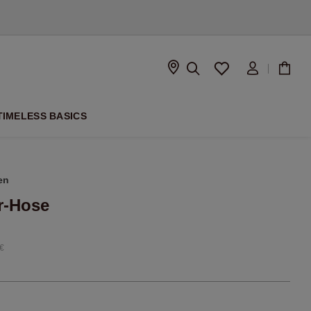
ISON
TIMELESS BASICS
en
r-Hose
€