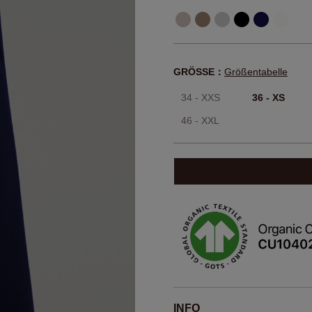
GRÖSSE：
Größentabelle
34 - XXS
36 - XS
46 - XXL
INFO