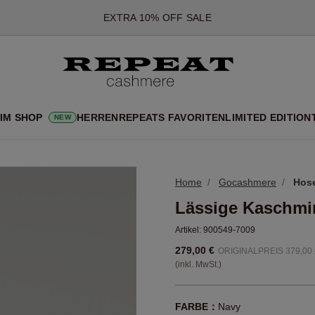
*DIESES ANGEBOT GILT BIS ZUM 12 AUGUST 2026
*GILT NICHT FÜR LIMITED EDITION
*AUSNAHMEN SIND MÖGLICH
NEUE CASHMERE-NEUHEITEN
CHE NEUE STYLES & FRISCHE FARBEN FÜR DIE KOMMENDE SA
 IM SHOP
HERREN
REPEATS FAVORITEN
LIMITED EDITION
NEW
EXTRA 10% OFF SALE
Home
Gocashmere
Hos
Lässige Kaschmi
Artikel:
900549-7009
279,00 €
ORIGINALPREIS 379,00 
(inkl. MwSt.)
FARBE：
Navy