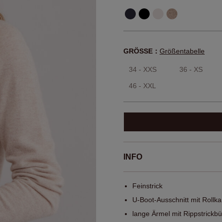
GRÖSSE：
Größentabelle
34 - XXS
36 - XS
46 - XXL
INFO
Feinstrick
U-Boot-Ausschnitt mit Rollka
lange Ärmel mit Rippstrick