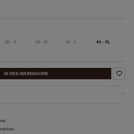
38 - S
40 - M
42 - L
44 - XL
IN DEN WARENKORB
nte
bündchen