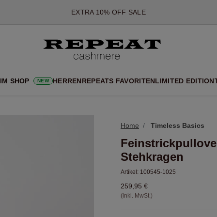
*DIESES ANGEBOT GILT BIS ZUM 12 AUGUST 2026
*GILT NICHT FÜR LIMITED EDITION
*AUSNAHMEN SIND MÖGLICH
NEUE CASHMERE-NEUHEITEN
CHE NEUE STYLES & FRISCHE FARBEN FÜR DIE KOMMENDE SA
 IM SHOP
HERREN
REPEATS FAVORITEN
LIMITED EDITION
NEW
EXTRA 10% OFF SALE
Home
Timeless Basics
Feinstrickpullov
Stehkragen
Artikel:
100545-1025
259,95 €
(inkl. MwSt.)