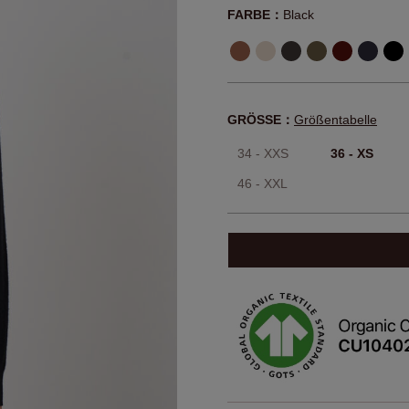
FARBE：
Black
GRÖSSE：
Größentabelle
34 - XXS
36 - XS
46 - XXL