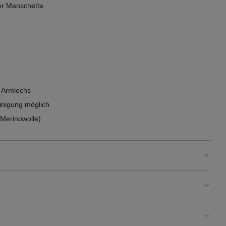
er Manschette
s Armlochs
nigung möglich
(Merinowolle)