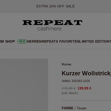
*DIESES ANGEBOT GILT BIS ZUM 12 AUGUST 2026
*GILT NICHT FÜR LIMITED EDITION
*AUSNAHMEN SIND MÖGLICH
NEUE CASHMERE-NEUHEITEN
CHE NEUE STYLES & FRISCHE FARBEN FÜR DIE KOMMENDE SA
 IM SHOP
HERREN
REPEATS FAVORITEN
LIMITED EDITION
NEW
EXTRA 10% OFF SALE
Home
Kurzer Wollstrick
Artikel:
300393-1626
279,95 €
199,95 €
(inkl. MwSt.)
FARBE：
Taupe