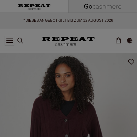
WEICHE NEUE STYLES & FRISCHE FARBEN FÜR DIE KOMMENDE
SAISON
EXTRA 10% OFF SALE
*DIESES ANGEBOT GILT BIS ZUM 12 AUGUST 2026
*GILT NICHT FÜR LIMITED EDITION
*AUSNAHMEN SIND MÖGLICH
NEUE CASHMERE-NEUHEITEN
WEICHE NEUE STYLES & FRISCHE FARBEN FÜR DIE KOMMENDE
SAISON
EXTRA 10% OFF SALE