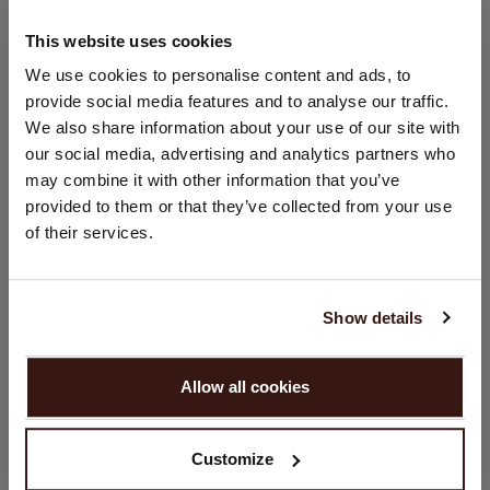
This website uses cookies
STANDORT ÄNDERN
We use cookies to personalise content and ads, to
GRÖSSE & SCHNITT
provide social media features and to analyse our traffic.
Sie besuchen Repeat cashmere von Deutschland (€) aus.
We also share information about your use of our site with
Möchten Sie Ihre Standort aktualisieren?
PFLEGEHINWEISE
our social media, advertising and analytics partners who
Land:
may combine it with other information that you’ve
provided to them or that they’ve collected from your use
Vereinigte Staaten ($)
VERSAND & RÜCKGABE
of their services.
Sprache:
English
Show details
DAS KÖNNTE IHNEN AUCH GEFALLEN
WEITER
Allow all cookies
Nein, weiter shoppen in
Deutschland (€)
Customize