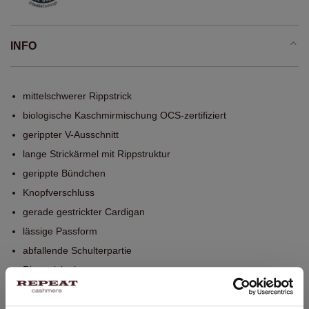
INFO
mittelschwerer Rippstrick
biologische Kaschmirmischung OCS-zertifiziert
gerippter V-Ausschnitt
lange Strickärmel mit Rippstruktur
gerippte Bündchen
Knopfverschluss
gerade gestrickter Cardigan
lässige Passform
abfallende Schulterpartie
Rippstrickmix
Handwäsche, chemische Reinigung möglich
70% Wolle / 30% Bio-Kaschmir (OCS-zertifiziert)