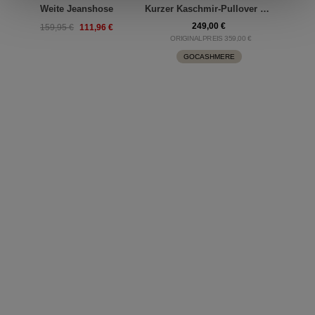
Weite Jeanshose
Kurzer Kaschmir-Pullover Mit Tiefem V-Ausschnitt
A
249,00 €
111,96 €
159,95 €
ORIGINALPREIS 359,00 €
GOCASHMERE