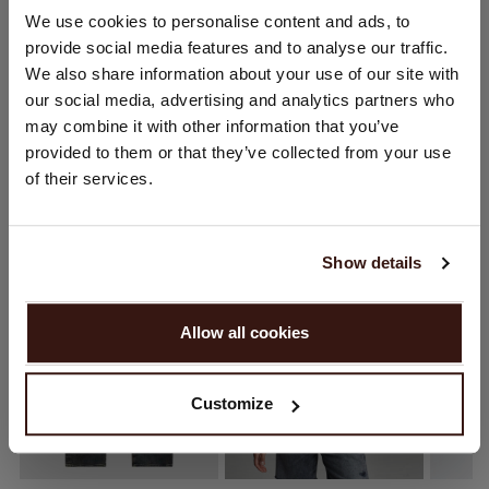
STANDORT ÄNDERN
We use cookies to personalise content and ads, to
provide social media features and to analyse our traffic.
VERSAND & RÜCKGABE
Sie besuchen Repeat cashmere von Deutschland (€) aus.
We also share information about your use of our site with
Möchten Sie Ihre Standort aktualisieren?
our social media, advertising and analytics partners who
Land:
may combine it with other information that you’ve
provided to them or that they’ve collected from your use
Vereinigte Staaten ($)
DAS KÖNNTE IHNEN AUCH GEFALLEN
of their services.
Sprache:
English
Show details
WEITER
Allow all cookies
Nein, weiter shoppen in
Deutschland (€)
Customize