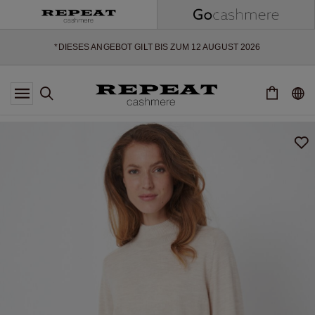
WEICHE NEUE STYLES & FRISCHE FARBEN FÜR DIE KOMMENDE
SAISON
EXTRA 10% OFF SALE
*DIESES ANGEBOT GILT BIS ZUM 12 AUGUST 2026
*GILT NICHT FÜR LIMITED EDITION
*AUSNAHMEN SIND MÖGLICH
NEUE CASHMERE-NEUHEITEN
WEICHE NEUE STYLES & FRISCHE FARBEN FÜR DIE KOMMENDE
SAISON
EXTRA 10% OFF SALE