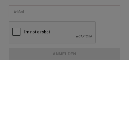
ANMELDEN
ÜBER REPEAT
KUNDENDIENST
ZUSATZINFORMATION
ZAHLUNGSMETHODEN