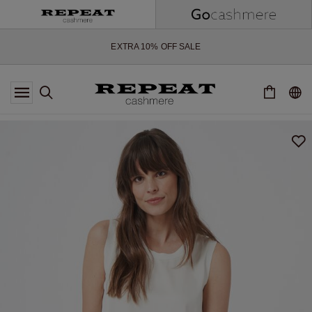
WEICHE NEUE STYLES & FRISCHE FARBEN FÜR DIE KOMMENDE
SAISON
EXTRA 10% OFF SALE
*DIESES ANGEBOT GILT BIS ZUM 12 AUGUST 2026
*GILT NICHT FÜR LIMITED EDITION
*AUSNAHMEN SIND MÖGLICH
NEUE CASHMERE-NEUHEITEN
WEICHE NEUE STYLES & FRISCHE FARBEN FÜR DIE KOMMENDE
SAISON
EXTRA 10% OFF SALE