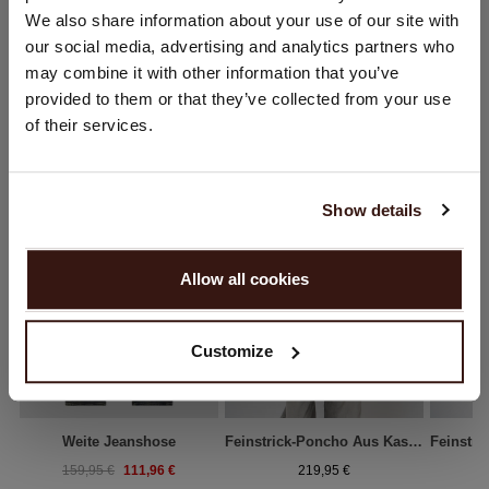
Sie besuchen Repeat cashmere von Deutschland (€) aus.
We also share information about your use of our site with
Möchten Sie Ihre Standort aktualisieren?
our social media, advertising and analytics partners who
Land:
may combine it with other information that you’ve
provided to them or that they’ve collected from your use
Vereinigte Staaten ($)
DAS KÖNNTE IHNEN AUCH GEFALLEN
of their services.
Sprache:
English
Show details
WEITER
Allow all cookies
Nein, weiter shoppen in
Deutschland (€)
Customize
Weite Jeanshose
Feinstrick-Poncho Aus Kaschmir Mit Fransen
111,96 €
159,95 €
219,95 €