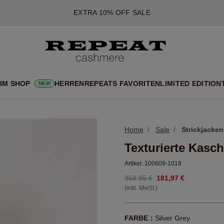
*DIESES ANGEBOT GILT BIS ZUM 12 AUGUST 2026
*GILT NICHT FÜR LIMITED EDITION
*AUSNAHMEN SIND MÖGLICH
NEUE CASHMERE-NEUHEITEN
CHE NEUE STYLES & FRISCHE FARBEN FÜR DIE KOMMENDE SA
 IM SHOP
HERREN
REPEATS FAVORITEN
LIMITED EDITION
NEW
EXTRA 10% OFF SALE
Home
Sale
Strickjacken
Texturierte Kasch
Artikel:
100609-1018
359,95 €
181,97 €
(inkl. MwSt.)
FARBE：
Silver Grey