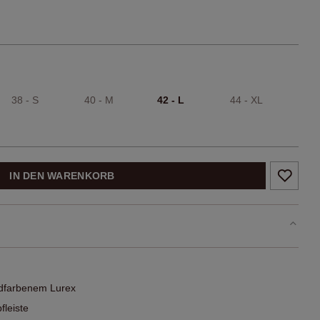
38 - S
40 - M
42 - L
44 - XL
IN DEN WARENKORB
dfarbenem Lurex
fleiste