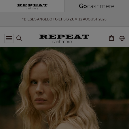
EXTRA 10% OFF SALE
*DIESES ANGEBOT GILT BIS ZUM 12 AUGUST 2026
*GILT NICHT FÜR LIMITED EDITION
*AUSNAHMEN SIND MÖGLICH
NEUE CASHMERE-NEUHEITEN
WEICHE NEUE STYLES & FRISCHE FARBEN FÜR DIE KOMMENDE
SAISON
EXTRA 10% OFF SALE