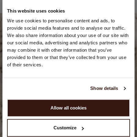
This website uses cookies
STANDORT ÄNDERN
We use cookies to personalise content and ads, to
provide social media features and to analyse our traffic.
Sie besuchen Repeat cashmere von Niederlande (€) aus.
We also share information about your use of our site with
Möchten Sie Ihre Standort aktualisieren?
our social media, advertising and analytics partners who
Land:
may combine it with other information that you’ve
provided to them or that they’ve collected from your use
Vereinigte Staaten ($)
of their services.
Sprache:
English
Show details
WEITER
Allow all cookies
Nein, weiter shoppen in
Niederlande (€)
Customize