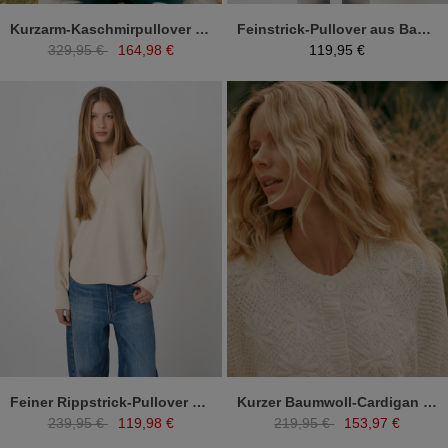
Kurzarm-Kaschmirpullover mit Pointelle-Lochmuster
Feinstrick-Pullover aus Baumwoll-Viskose
329,95 €
164,98 €
119,95 €
Feiner Rippstrick-Pullover aus Kaschmir-Baumwolle
Kurzer Baumwoll-Cardigan mit Slub-Struktur & Blumenstickerei
239,95 €
119,98 €
219,95 €
153,97 €