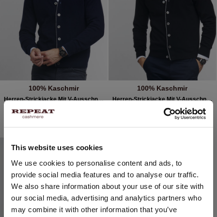
100% Kaschmir
100% Kaschmir
Herren-Strickjacke Mit V-Ausschnitt Aus Kaschmir
Herren-Strickjacke Mit V-Ausschnitt Aus Kaschmir
239,95 €
239,95 €
2 FARBEN
2 FARBEN
This website uses cookies
STANDORT ÄNDERN
We use cookies to personalise content and ads, to
provide social media features and to analyse our traffic.
Sie besuchen Repeat cashmere von Niederlande (€) aus.
We also share information about your use of our site with
Möchten Sie Ihre Standort aktualisieren?
our social media, advertising and analytics partners who
Land:
may combine it with other information that you’ve