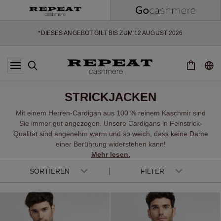
WEICHE NEUE STYLES & FRISCHE FARBEN FÜR DIE KOMMENDE
SAISON
EXTRA 10% OFF SALE
*DIESES ANGEBOT GILT BIS ZUM 12 AUGUST 2026
*GILT NICHT FÜR LIMITED EDITION
*AUSNAHMEN SIND MÖGLICH
NEUE CASHMERE-NEUHEITEN
WEICHE NEUE STYLES & FRISCHE FARBEN FÜR DIE KOMMENDE
STRICKJACKEN
SAISON
EXTRA 10% OFF SALE
Mit einem Herren-Cardigan aus 100 % reinem Kaschmir sind
Sie immer gut angezogen. Unsere Cardigans in Feinstrick-
Qualität sind angenehm warm und so weich, dass keine Dame
einer Berührung widerstehen kann!
Mehr lesen.
SORTIEREN
FILTER