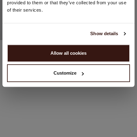
provided to them or that they’ve collected from your use
Vereinigte Staaten ($)
of their services.
Sprache:
English
Show details
100% Kaschmir
WEITER
Hoodie Mit Reißverschluss Aus Kaschmir
Allow all cookies
279,95 €
Nein, weiter shoppen in
Niederlande (€)
4 FARBEN
Customize