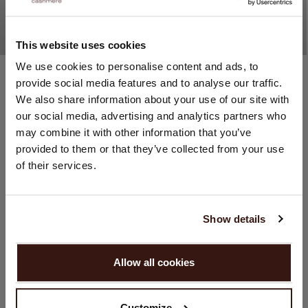
This website uses cookies
STANDORT ÄNDERN
We use cookies to personalise content and ads, to
Organic cashmere (100%)
Organic cashmere (100%)
provide social media features and to analyse our traffic.
Feinstrick-Poncho Aus Kaschmir Mit Fransen
Feinstrick-Poncho Aus Kaschmir Mit Fransen
Sie besuchen Repeat cashmere von Niederlande (€) aus.
219,95 €
219,95 €
We also share information about your use of our site with
Möchten Sie Ihre Standort aktualisieren?
10 FARBEN
10 FARBEN
our social media, advertising and analytics partners who
Land:
NEW
NEW
may combine it with other information that you’ve
provided to them or that they’ve collected from your use
Vereinigte Staaten ($)
of their services.
Sprache:
English
Show details
WEITER
Allow all cookies
Nein, weiter shoppen in
Niederlande (€)
Customize