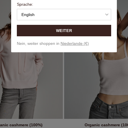
Sprache:
English
WEITER
Nein, weiter shoppen in
Niederlande (€)
anic cashmere (100%)
Organic cashmere (10
IN DEN WARENKORB
IN DEN WARENKOR