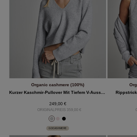
Organic cashmere (100%)
Org
IN DEN WARENKORB
Kurzer Kaschmir-Pullover Mit Tiefem V-Ausschnitt
Rippstric
249,00 €
ORIGINALPREIS 359,00 €
GOCASHMERE