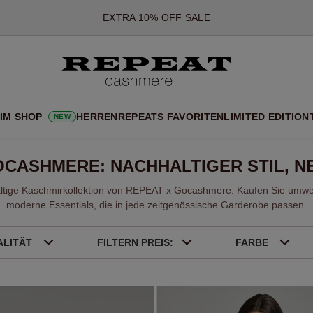
*DIESES ANGEBOT GILT BIS ZUM 12 AUGUST 2026
*GILT NICHT FÜR LIMITED EDITION
*AUSNAHMEN SIND MÖGLICH
NEUE CASHMERE-NEUHEITEN
CHE NEUE STYLES & FRISCHE FARBEN FÜR DIE KOMMENDE SA
 IM SHOP
HERREN
REPEATS FAVORITEN
LIMITED EDITION
NEW
EXTRA 10% OFF SALE
OCASHMERE: NACHHALTIGER STIL, NE
ltige Kaschmirkollektion von REPEAT x Gocashmere. Kaufen Sie umwel
moderne Essentials, die in jede zeitgenössische Garderobe passen.
ALITÄT
FILTERN PREIS:
FARBE
Braun
Grau
Cream
Taupe