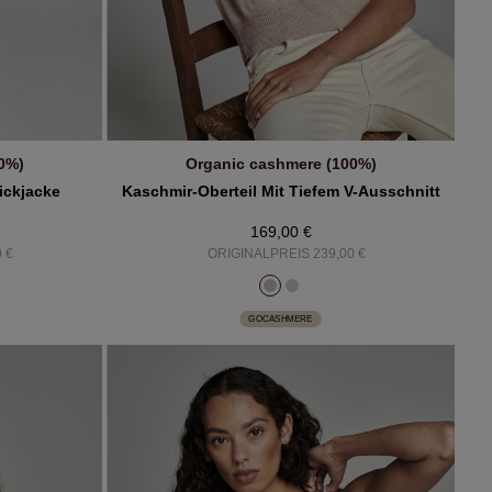
0%)
Organic cashmere (100%)
B
IN DEN WARENKORB
ickjacke
Kaschmir-Oberteil Mit Tiefem V-Ausschnitt
169,00 €
 €
ORIGINALPREIS 239,00 €
GOCASHMERE