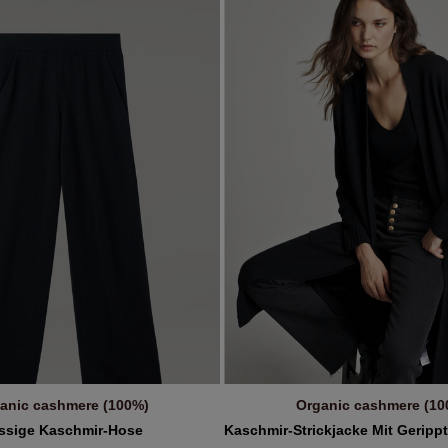
Max
Navy
€
anic cashmere (100%)
Organic cashmere (10
IN DEN WARENKORB
IN DEN WARENKOR
ssige Kaschmir-Hose