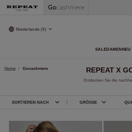
Niederlande (€)
WEI
SALE
DAMEN
NEU
Home
Gocashmere
REPEAT X G
Entdecken Sie die nachha
SORTIEREN NACH
GRÖSSE
QU
Schwarz
Beige
OneSize
40 - M
Kaschmir (100%)
Filtern Quality: Kaschmir (100)
Grün
Lila