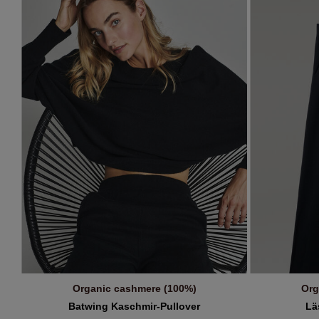
Min
34 - XXS
42 - L
Bio-Kaschmir (100)
Powder
Khaki
Filtern Quality: Bio-Kaschmir (100)
€
36 - XS
44 - XL
38 - S
46 - XXL
Organic cashmere (100%)
Org
IN DEN WARENKORB
Batwing Kaschmir-Pullover
Lä