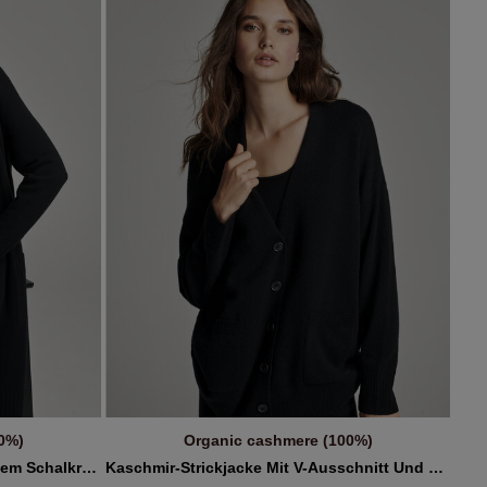
0%)
Organic cashmere (100%)
B
IN DEN WARENKORB
Kaschmir-Strickjacke Mit Geripptem Schalkragen Und Taschen
Kaschmir-Strickjacke Mit V-Ausschnitt Und Taschen