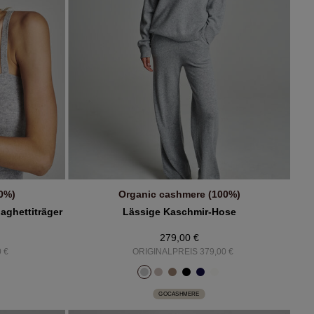
0%)
Organic cashmere (100%)
B
IN DEN WARENKORB
aghettiträger
Lässige Kaschmir-Hose
279,00 €
 €
ORIGINALPREIS 379,00 €
GOCASHMERE