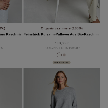
0%)
Organic cashmere (100%)
B
IN DEN WARENKORB
 Aus Kaschmir
Feinstrick Kurzarm-Pullover Aus Bio-Kaschmir
149,00 €
 €
ORIGINALPREIS 199,00 €
GOCASHMERE