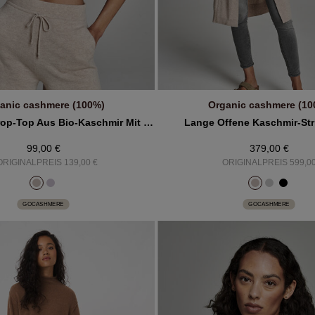
anic cashmere (100%)
Organic cashmere (10
IN DEN WARENKORB
IN DEN WARENKOR
Gestricktes Crop-Top Aus Bio-Kaschmir Mit Pointelle-Details
Lange Offene Kaschmir-Str
99,00 €
379,00 €
ORIGINALPREIS 139,00 €
ORIGINALPREIS 599,00
GOCASHMERE
GOCASHMERE