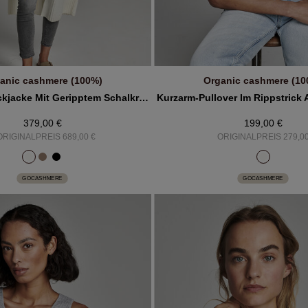
anic cashmere (100%)
Organic cashmere (10
IN DEN WARENKORB
IN DEN WARENKOR
Kaschmir-Strickjacke Mit Geripptem Schalkragen Und Taschen
Kurzarm-Pullover Im Rippstrick
379,00 €
199,00 €
ORIGINALPREIS 689,00 €
ORIGINALPREIS 279,00
GOCASHMERE
GOCASHMERE