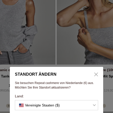
anic cashmere (100%)
Organic cashmere (10
IN DEN WARENKORB
IN DEN WARENKOR
STANDORT ÄNDERN
k Tank-Top Aus Bio-Kaschmir
Kurzes Kaschmir-Oberteil Mit Sp
Sie besuchen Repeat cashmere von Niederlande (€) aus.
149,00 €
79,00 €
Möchten Sie Ihre Standort aktualisieren?
ORIGINALPREIS 199,00 €
ORIGINALPREIS 129,00
Land:
Vereinigte Staaten ($)
GOCASHMERE
GOCASHMERE