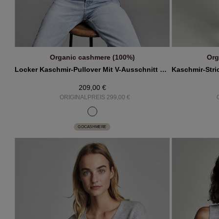
Organic cashmere (100%)
Org
IN DEN WARENKORB
Locker Kaschmir-Pullover Mit V-Ausschnitt Und Gerippten Details
209,00 €
ORIGINALPREIS 299,00 €
GOCASHMERE