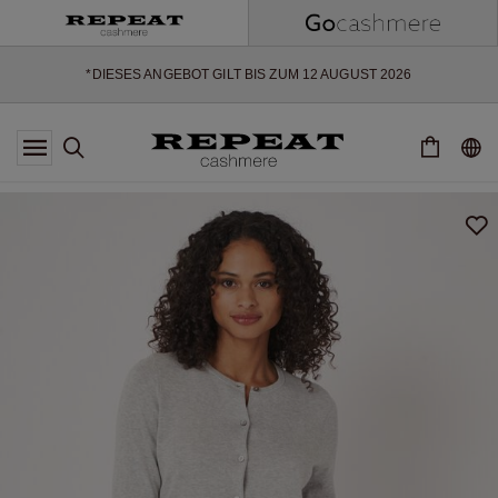
WEICHE NEUE STYLES & FRISCHE FARBEN FÜR DIE KOMMENDE
SAISON
EXTRA 10% OFF SALE
*DIESES ANGEBOT GILT BIS ZUM 12 AUGUST 2026
*GILT NICHT FÜR LIMITED EDITION
*AUSNAHMEN SIND MÖGLICH
NEUE CASHMERE-NEUHEITEN
WEICHE NEUE STYLES & FRISCHE FARBEN FÜR DIE KOMMENDE
SAISON
EXTRA 10% OFF SALE