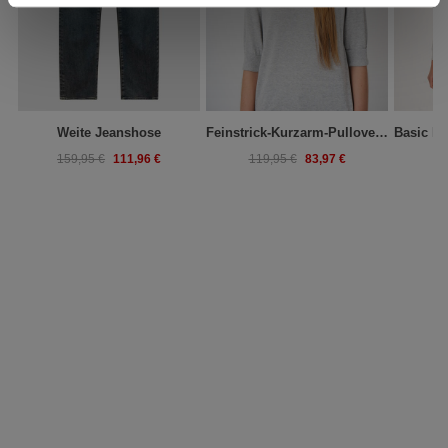
Weite Jeanshose
Feinstrick-Kurzarm-Pullover Aus Atmungsaktivem Baumwollmix
111,96 €
83,97 €
159,95 €
119,95 €
1