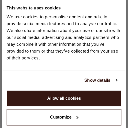
This website uses cookies
GRÖSSE & SCHNITT
STANDORT ÄNDERN
We use cookies to personalise content and ads, to
provide social media features and to analyse our traffic.
Sie besuchen Repeat cashmere von Niederlande (€) aus.
We also share information about your use of our site with
Möchten Sie Ihre Standort aktualisieren?
PFLEGEHINWEISE
our social media, advertising and analytics partners who
Land:
may combine it with other information that you’ve
VERSAND & RÜCKGABE
provided to them or that they’ve collected from your use
Vereinigte Staaten ($)
of their services.
Sprache:
English
DAS KÖNNTE IHNEN AUCH GEFALLEN
Show details
WEITER
Allow all cookies
Nein, weiter shoppen in
Niederlande (€)
Customize