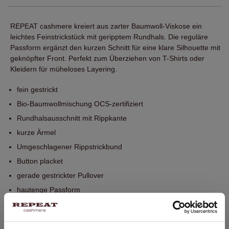
REPEAT cashmere kreiert aus zarter Baumwoll-Viskose ein
leichtes Feinstrickstück mit geripptem Rundhals. Die reguläre
Passform ergänzt den kurzen Schnitt für eine klare Silhouette mit
geknöpfter Front. Perfekt zum Überziehen von T-Shirts oder
Kleidern für müheloses Layering.
fein gestrickt
Bio-Baumwollmischung OCS-zertifiziert
Rundhalsausschnitt mit Rippkante
kurze Ärmel
Umgeschlagener Rippstrickbund
Button placket
gerade gestrickter Pullover
hautenge Passform
Handwäsche, chemische Reinigung möglich
60% Baumwolle / 40% Viskose