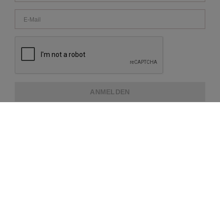
ANMELDEN
ÜBER REPEAT
KUNDENDIENST
WEITERE INFORMATIONEN
ZAHLUNGSMETHODEN