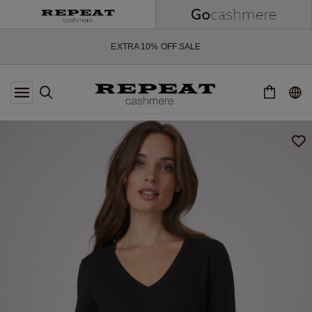
WEICHE NEUE STYLES & FRISCHE FARBEN FÜR DIE KOMMENDE
SAISON
EXTRA 10% OFF SALE
*DIESES ANGEBOT GILT BIS ZUM 12 AUGUST 2026
*GILT NICHT FÜR LIMITED EDITION
*AUSNAHMEN SIND MÖGLICH
NEUE CASHMERE-NEUHEITEN
WEICHE NEUE STYLES & FRISCHE FARBEN FÜR DIE KOMMENDE
SAISON
EXTRA 10% OFF SALE