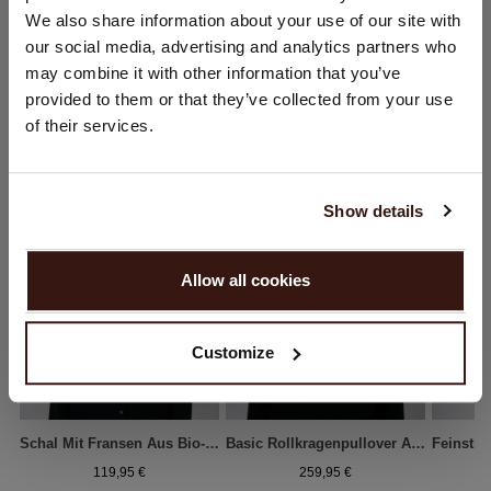
Sie besuchen Repeat cashmere von Niederlande (€) aus.
We also share information about your use of our site with
Möchten Sie Ihre Standort aktualisieren?
our social media, advertising and analytics partners who
Land:
may combine it with other information that you’ve
provided to them or that they’ve collected from your use
Vereinigte Staaten ($)
DAS KÖNNTE IHNEN AUCH GEFALLEN
of their services.
Sprache:
English
Show details
WEITER
Allow all cookies
Nein, weiter shoppen in
Niederlande (€)
Customize
Schal Mit Fransen Aus Bio-Kaschmir
Basic Rollkragenpullover Aus Bio-Kaschmir
119,95 €
259,95 €