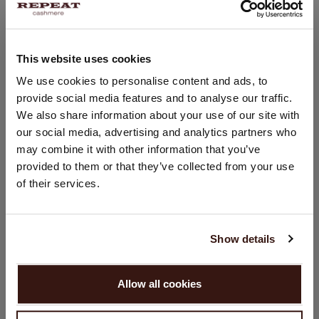
GRÖSSE & SCHNITT
This website uses cookies
PFLEGEHINWEISE
STANDORT ÄNDERN
We use cookies to personalise content and ads, to
provide social media features and to analyse our traffic.
Sie besuchen Repeat cashmere von Niederlande (€) aus.
VERSAND & RÜCKGABE
We also share information about your use of our site with
Möchten Sie Ihre Standort aktualisieren?
our social media, advertising and analytics partners who
Land:
may combine it with other information that you’ve
provided to them or that they’ve collected from your use
Vereinigte Staaten ($)
of their services.
DAS KÖNNTE IHNEN AUCH GEFALLEN
Sprache:
English
Show details
WEITER
Allow all cookies
Nein, weiter shoppen in
Niederlande (€)