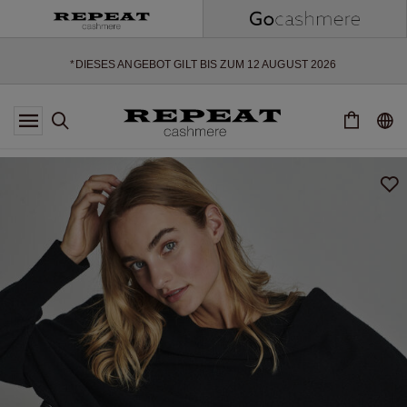
WEICHE NEUE STYLES & FRISCHE FARBEN FÜR DIE KOMMENDE
SAISON
EXTRA 10% OFF SALE
*DIESES ANGEBOT GILT BIS ZUM 12 AUGUST 2026
*GILT NICHT FÜR LIMITED EDITION
*AUSNAHMEN SIND MÖGLICH
NEUE CASHMERE-NEUHEITEN
WEICHE NEUE STYLES & FRISCHE FARBEN FÜR DIE KOMMENDE
SAISON
EXTRA 10% OFF SALE