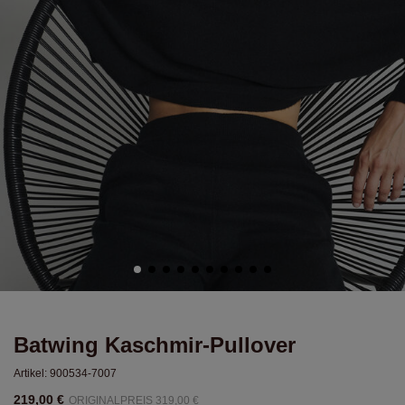
Batwing Kaschmir-Pullover
Artikel:
900534-7007
219,00 €
ORIGINALPREIS 319,00 €