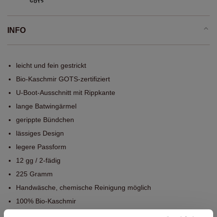
INFO
leicht und fein gestrickt
Bio-Kaschmir GOTS-zertifiziert
U-Boot-Ausschnitt mit Rippkante
lange Batwingärmel
gerippte Bündchen
lässiges Design
legere Passform
12 gg / 2-fädig
225 Gramm
Handwäsche, chemische Reinigung möglich
100% Bio-Kaschmir