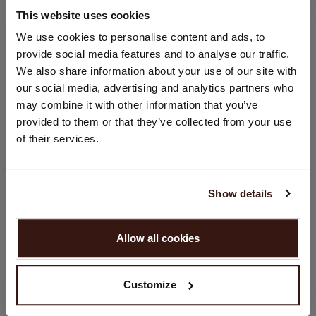
This website uses cookies
GRÖSSE & SCHNITT
STANDORT ÄNDERN
We use cookies to personalise content and ads, to
provide social media features and to analyse our traffic.
Sie besuchen Repeat cashmere von Niederlande (€) aus.
We also share information about your use of our site with
PFLEGEHINWEISE
Möchten Sie Ihre Standort aktualisieren?
our social media, advertising and analytics partners who
Land:
may combine it with other information that you’ve
VERSAND & RÜCKGABE
provided to them or that they’ve collected from your use
Vereinigte Staaten ($)
of their services.
Sprache:
English
DAS KÖNNTE IHNEN AUCH GEFALLEN
Show details
WEITER
Allow all cookies
Nein, weiter shoppen in
Niederlande (€)
Customize