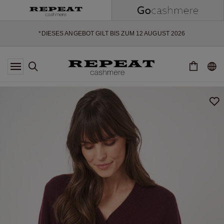
WEICHE NEUE STYLES & FRISCHE FARBEN FÜR DIE KOMMENDE
SAISON
EXTRA 10% OFF SALE
*DIESES ANGEBOT GILT BIS ZUM 12 AUGUST 2026
*GILT NICHT FÜR LIMITED EDITION
*AUSNAHMEN SIND MÖGLICH
NEUE CASHMERE-NEUHEITEN
WEICHE NEUE STYLES & FRISCHE FARBEN FÜR DIE KOMMENDE
SAISON
EXTRA 10% OFF SALE