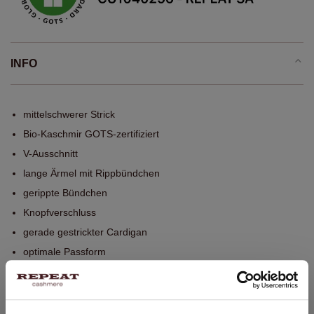
INFO
mittelschwerer Strick
Bio-Kaschmir GOTS-zertifiziert
V-Ausschnitt
lange Ärmel mit Rippbündchen
gerippte Bündchen
Knopfverschluss
gerade gestrickter Cardigan
optimale Passform
Handwäsche, chemische Reinigung möglich
100% Bio-Kaschmir (GOTS-zertifiziert)