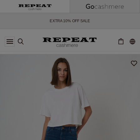
WEICHE NEUE STYLES & FRISCHE FARBEN FÜR DIE KOMMENDE
SAISON
EXTRA 10% OFF SALE
*DIESES ANGEBOT GILT BIS ZUM 12 AUGUST 2026
*GILT NICHT FÜR LIMITED EDITION
*AUSNAHMEN SIND MÖGLICH
NEUE CASHMERE-NEUHEITEN
WEICHE NEUE STYLES & FRISCHE FARBEN FÜR DIE KOMMENDE
SAISON
EXTRA 10% OFF SALE