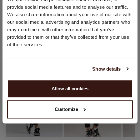
provide social media features and to analyse our traffic.
Sie besuchen Repeat cashmere von Niederlande (€) aus.
We also share information about your use of our site with
Möchten Sie Ihre Standort aktualisieren?
VERSAND & RÜCKGABE
our social media, advertising and analytics partners who
Land:
may combine it with other information that you’ve
provided to them or that they’ve collected from your use
Vereinigte Staaten ($)
of their services.
DAS KÖNNTE IHNEN AUCH GEFALLEN
Sprache:
English
Show details
WEITER
Allow all cookies
Nein, weiter shoppen in
Niederlande (€)
Customize