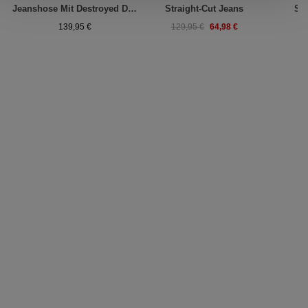
Jeanshose Mit Destroyed Details
Straight-Cut Jeans
Str
64,98 €
139,95 €
129,95 €
1