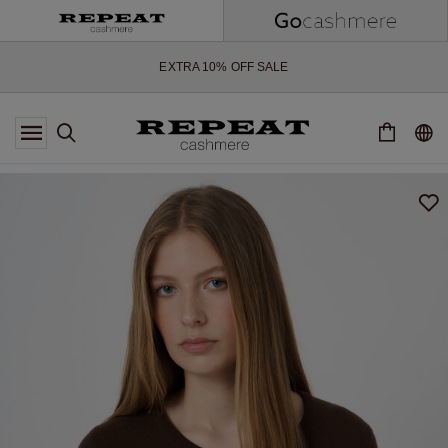
WEICHE NEUE STYLES & FRISCHE FARBEN FÜR DIE KOMMENDE
SAISON
EXTRA 10% OFF SALE
*DIESES ANGEBOT GILT BIS ZUM 12 AUGUST 2026
*GILT NICHT FÜR LIMITED EDITION
*AUSNAHMEN SIND MÖGLICH
NEUE CASHMERE-NEUHEITEN
WEICHE NEUE STYLES & FRISCHE FARBEN FÜR DIE KOMMENDE
SAISON
EXTRA 10% OFF SALE