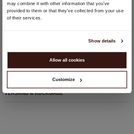
Land:
Knopfverschluss vorne
may combine it with other information that you’ve
Gerader Schnitt
provided to them or that they’ve collected from your use
Vereinigte Staaten ($)
of their services.
Gerade Passform
Sprache:
Handwäsche, chemische Reinigung möglich
100% Bio-Kaschmir (GOTS-zertifiziert)
English
Show details
WEITER
GRÖSSE & SCHNITT
Allow all cookies
Nein, weiter shoppen in
Niederlande (€)
PFLEGEHINWEISE
Customize
VERSAND & RÜCKGABE