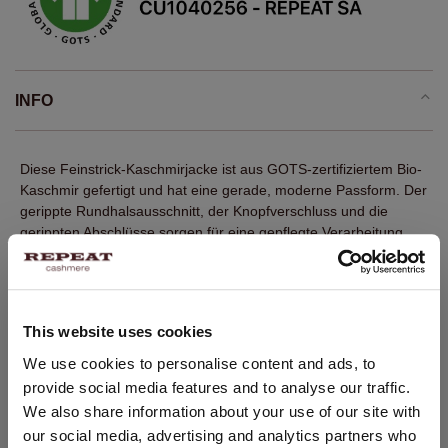
INFO
Diese Feinstrick-Kaschmirjacke ist aus GOTS-zertifiziertem Bio-
Kaschmir gefertigt und hat eine gerade, moderne Passform. Der
gerippte Rundhalsausschnitt, der Knopfverschluss und die
gerippten Abschlüsse sorgen für eine gepflegte Verarbeitung.
Eine elegante REPEAT Strickjacke, die sich vielseitig kombinieren
lässt.
Fein gestrickt
This website uses cookies
100 % GOTS-zertifizierter Bio-Kaschmir
STANDORT ÄNDERN
We use cookies to personalise content and ads, to
Gerippter Rundhalsausschnitt
provide social media features and to analyse our traffic.
Lange Ärmel mit Rippabschlüssen
Sie besuchen Repeat cashmere von Niederlande (€) aus.
We also share information about your use of our site with
Möchten Sie Ihre Standort aktualisieren?
Gerippter Saum
our social media, advertising and analytics partners who