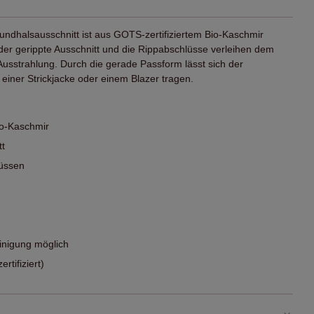
Rundhalsausschnitt ist aus GOTS-zertifiziertem Bio-Kaschmir
, der gerippte Ausschnitt und die Rippabschlüsse verleihen dem
e Ausstrahlung. Durch die gerade Passform lässt sich der
 einer Strickjacke oder einem Blazer tragen.
io-Kaschmir
tt
lüssen
nigung möglich
tifiziert)