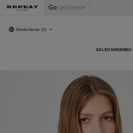
Niederlande (€)
WEI
SALE
DAMEN
NEU