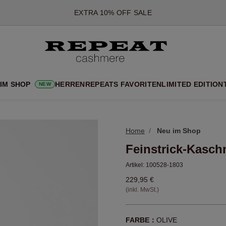
*DIESES ANGEBOT GILT BIS ZUM 12 AUGUST 2026
*GILT NICHT FÜR LIMITED EDITION
*AUSNAHMEN SIND MÖGLICH
NEUE CASHMERE-NEUHEITEN
CHE NEUE STYLES & FRISCHE FARBEN FÜR DIE KOMMENDE SA
 IM SHOP
HERREN
REPEATS FAVORITEN
LIMITED EDITION
NEW
EXTRA 10% OFF SALE
Home
Neu im Shop
Feinstrick-Kasch
Artikel:
100528-1803
229,95 €
(inkl. MwSt.)
FARBE：
OLIVE