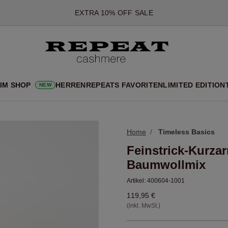
*DIESES ANGEBOT GILT BIS ZUM 12 AUGUST 2026
*GILT NICHT FÜR LIMITED EDITION
*AUSNAHMEN SIND MÖGLICH
NEUE CASHMERE-NEUHEITEN
CHE NEUE STYLES & FRISCHE FARBEN FÜR DIE KOMMENDE SA
 IM SHOP
HERREN
REPEATS FAVORITEN
LIMITED EDITION
NEW
EXTRA 10% OFF SALE
Home
Timeless Basics
Feinstrick-Kurza
Baumwollmix
Artikel:
400604-1001
119,95 €
(inkl. MwSt.)