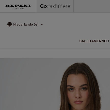
Niederlande (€)
WEI
SALE
DAMEN
NEU