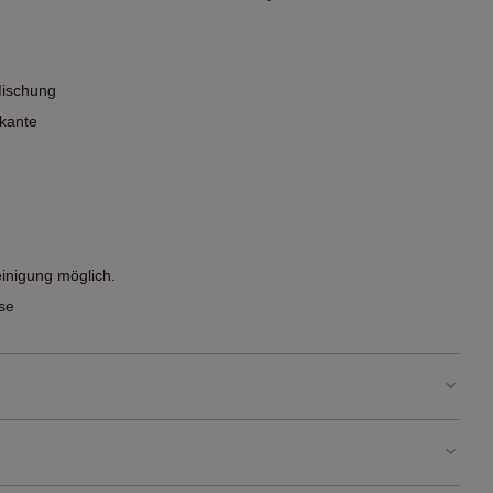
Mischung
pkante
nigung möglich.
se