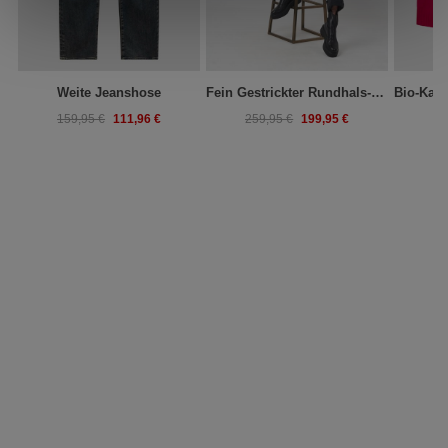
Weite Jeanshose
Fein Gestrickter Rundhals-Kaschmir-Pullover
111,96 €
199,95 €
159,95 €
259,95 €
33