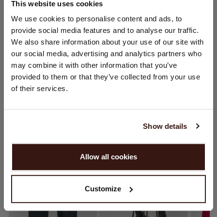
This website uses cookies
GRÖSSE & SCHNITT
STANDORT ÄNDERN
We use cookies to personalise content and ads, to
provide social media features and to analyse our traffic.
PFLEGEHINWEISE
Sie besuchen Repeat cashmere von Niederlande (€) aus.
We also share information about your use of our site with
Möchten Sie Ihre Standort aktualisieren?
our social media, advertising and analytics partners who
Land:
VERSAND & RÜCKGABE
may combine it with other information that you’ve
provided to them or that they’ve collected from your use
Vereinigte Staaten ($)
of their services.
Sprache:
DAS KÖNNTE IHNEN AUCH GEFALLEN
English
Show details
WEITER
Allow all cookies
Nein, weiter shoppen in
Niederlande (€)
Customize