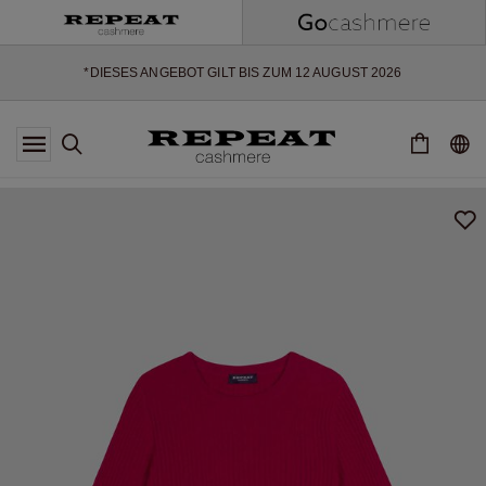
WEICHE NEUE STYLES & FRISCHE FARBEN FÜR DIE KOMMENDE
SAISON
EXTRA 10% OFF SALE
*DIESES ANGEBOT GILT BIS ZUM 12 AUGUST 2026
*GILT NICHT FÜR LIMITED EDITION
*AUSNAHMEN SIND MÖGLICH
NEUE CASHMERE-NEUHEITEN
WEICHE NEUE STYLES & FRISCHE FARBEN FÜR DIE KOMMENDE
SAISON
EXTRA 10% OFF SALE