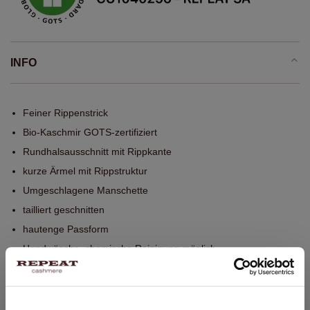
INFO
Feiner Rippenstrick
Bio-Kaschmir GOTS-zertifiziert
Rundhalsausschnitt mit Rippkante
kurze Ärmel mit Rippstruktur
Umgeschlagene Manschette
tailliert geschnitten
hautenge Passform
Handwäsche, chemische Reinigung möglich
100% Bio-Kaschmir (GOTS-zertifiziert)