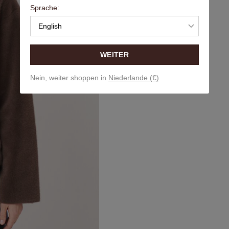
Sprache:
English
WEITER
Nein, weiter shoppen in
Niederlande (€)