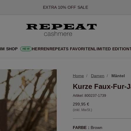
*DIESES ANGEBOT GILT BIS ZUM 12 AUGUST 2026
*GILT NICHT FÜR LIMITED EDITION
*AUSNAHMEN SIND MÖGLICH
NEUE CASHMERE-NEUHEITEN
CHE NEUE STYLES & FRISCHE FARBEN FÜR DIE KOMMENDE SA
 IM SHOP
HERREN
REPEATS FAVORITEN
LIMITED EDITION
NEW
EXTRA 10% OFF SALE
Home
Damen
Mäntel
Kurze Faux-Fur-Ja
Artikel:
800237-1739
299,95 €
(inkl. MwSt.)
FARBE：
Brown