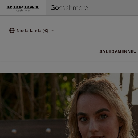
Niederlande (€)
WEI
SALE
DAMEN
NEU