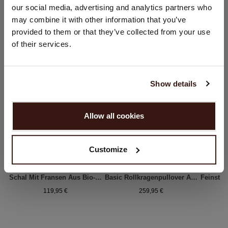
our social media, advertising and analytics partners who
Land:
may combine it with other information that you’ve
DAS KÖNNTE IHNEN AUCH GEFALLEN
provided to them or that they’ve collected from your use
Vereinigte Staaten ($)
of their services.
Sprache:
English
Show details
WEITER
Allow all cookies
Nein, weiter shoppen in
Niederlande (€)
Customize
Schal Mit Fransen Aus Bio-Kaschmir
Basic Rollkragenpullover Aus Bio-Kaschmir
119,95 €
259,95 €