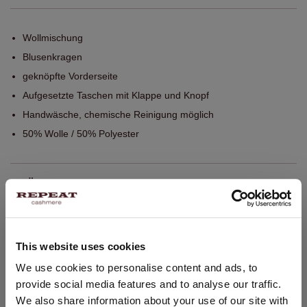
Wollmischung
Blusenkragen
geknöpfte Vorderseite
Aufgesetzte Taschen mit Klappe und Knopf
Handwäsche, chemische Reinigung möglich
50% Wolle / 50% Polyester
GRÖSSE & SCHNITT
PFLEGEHINWEISE
This website uses cookies
VERSAND & RÜCKGABE
STANDORT ÄNDERN
We use cookies to personalise content and ads, to
provide social media features and to analyse our traffic.
Sie besuchen Repeat cashmere von Niederlande (€) aus.
We also share information about your use of our site with
Möchten Sie Ihre Standort aktualisieren?