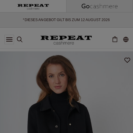
WEICHE NEUE STYLES & FRISCHE FARBEN FÜR DIE KOMMENDE
SAISON
EXTRA 10% OFF SALE
*DIESES ANGEBOT GILT BIS ZUM 12 AUGUST 2026
*GILT NICHT FÜR LIMITED EDITION
*AUSNAHMEN SIND MÖGLICH
NEUE CASHMERE-NEUHEITEN
WEICHE NEUE STYLES & FRISCHE FARBEN FÜR DIE KOMMENDE
SAISON
EXTRA 10% OFF SALE