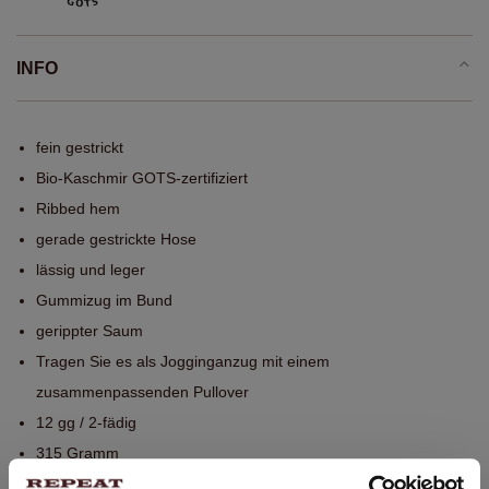
INFO
fein gestrickt
Bio-Kaschmir GOTS-zertifiziert
Ribbed hem
gerade gestrickte Hose
lässig und leger
Gummizug im Bund
gerippter Saum
Tragen Sie es als Jogginganzug mit einem
zusammenpassenden Pullover
12 gg / 2-fädig
315 Gramm
Handwäsche, chemische Reinigung möglich