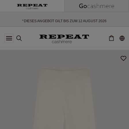
WEICHE NEUE STYLES & FRISCHE FARBEN FÜR DIE KOMMENDE
SAISON
EXTRA 10% OFF SALE
*DIESES ANGEBOT GILT BIS ZUM 12 AUGUST 2026
*GILT NICHT FÜR LIMITED EDITION
*AUSNAHMEN SIND MÖGLICH
NEUE CASHMERE-NEUHEITEN
WEICHE NEUE STYLES & FRISCHE FARBEN FÜR DIE KOMMENDE
SAISON
EXTRA 10% OFF SALE