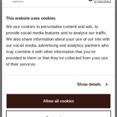
100% Bio-Kaschmir
This website uses cookies
GRÖSSE & SCHNITT
STANDORT ÄNDERN
We use cookies to personalise content and ads, to
provide social media features and to analyse our traffic.
Sie besuchen Repeat cashmere von Niederlande (€) aus.
We also share information about your use of our site with
Möchten Sie Ihre Standort aktualisieren?
PFLEGEHINWEISE
our social media, advertising and analytics partners who
Land:
may combine it with other information that you’ve
VERSAND & RÜCKGABE
provided to them or that they’ve collected from your use
Vereinigte Staaten ($)
of their services.
Sprache:
English
DAS KÖNNTE IHNEN AUCH GEFALLEN
Show details
WEITER
Allow all cookies
Nein, weiter shoppen in
Niederlande (€)