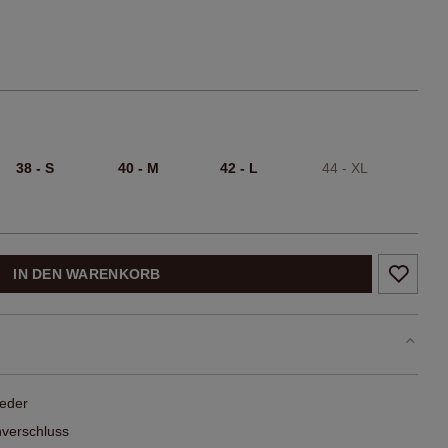
38 - S
40 - M
42 - L
44 - XL
IN DEN WARENKORB
leder
nverschluss