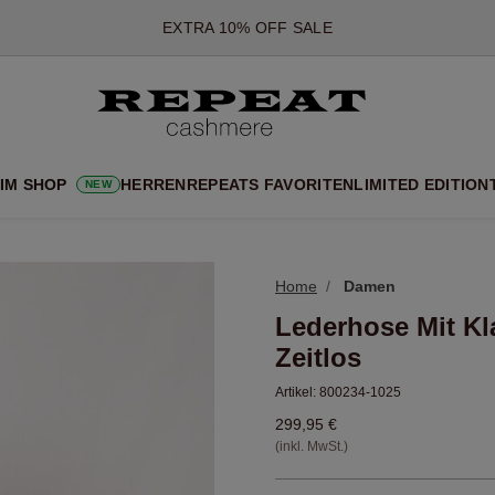
*DIESES ANGEBOT GILT BIS ZUM 12 AUGUST 2026
*GILT NICHT FÜR LIMITED EDITION
*AUSNAHMEN SIND MÖGLICH
NEUE CASHMERE-NEUHEITEN
CHE NEUE STYLES & FRISCHE FARBEN FÜR DIE KOMMENDE SA
 IM SHOP
HERREN
REPEATS FAVORITEN
LIMITED EDITION
NEW
EXTRA 10% OFF SALE
Home
Damen
Lederhose Mit Kl
Zeitlos
Artikel:
800234-1025
299,95 €
(inkl. MwSt.)