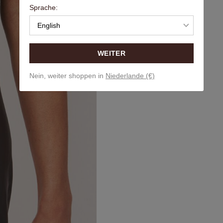
Sprache:
English
WEITER
Nein, weiter shoppen in
Niederlande (€)