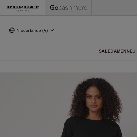
Niederlande (€)
WEI
SALE
DAMEN
NEU