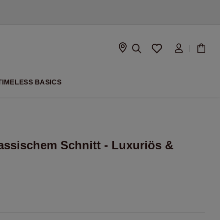
ISON
TIMELESS BASICS
assischem Schnitt - Luxuriös &