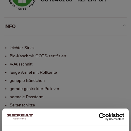
INFO
leichter Strick
Bio-Kaschmir GOTS-zertifiziert
V-Ausschnitt
lange Ärmel mit Rollkante
gerippte Bündchen
gerade gestrickter Pullover
normale Passform
Seitenschlitze
Handwäsche, chemische Reinigung möglich
100% Bio-Kaschmir (GOTS-zertifiziert)