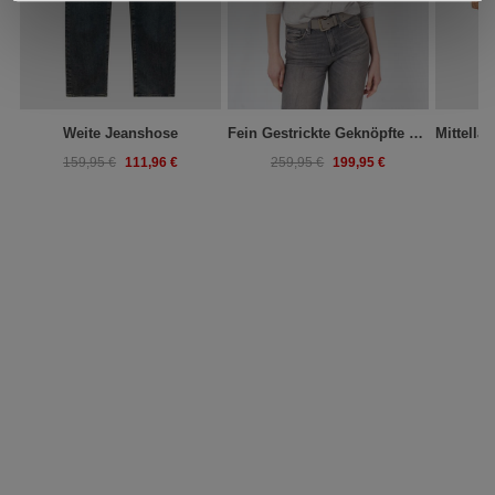
Weite Jeanshose
Fein Gestrickte Geknöpfte Kaschmir-Strickjacke
111,96 €
199,95 €
159,95 €
259,95 €
37