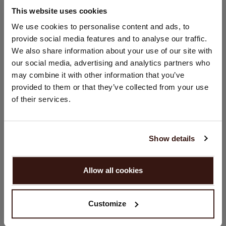
This website uses cookies
GRÖSSE & SCHNITT
STANDORT ÄNDERN
We use cookies to personalise content and ads, to
provide social media features and to analyse our traffic.
Sie besuchen Repeat cashmere von Niederlande (€) aus.
We also share information about your use of our site with
PFLEGEHINWEISE
Möchten Sie Ihre Standort aktualisieren?
our social media, advertising and analytics partners who
Land:
may combine it with other information that you’ve
VERSAND & RÜCKGABE
provided to them or that they’ve collected from your use
Vereinigte Staaten ($)
of their services.
Sprache:
English
DAS KÖNNTE IHNEN AUCH GEFALLEN
Show details
WEITER
Allow all cookies
Nein, weiter shoppen in
Niederlande (€)
Customize