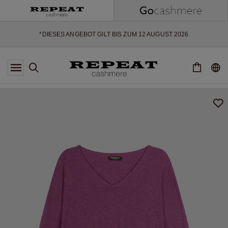
WEICHE NEUE STYLES & FRISCHE FARBEN FÜR DIE KOMMENDE
SAISON
EXTRA 10% OFF SALE
*DIESES ANGEBOT GILT BIS ZUM 12 AUGUST 2026
*GILT NICHT FÜR LIMITED EDITION
*AUSNAHMEN SIND MÖGLICH
NEUE CASHMERE-NEUHEITEN
WEICHE NEUE STYLES & FRISCHE FARBEN FÜR DIE KOMMENDE
SAISON
EXTRA 10% OFF SALE