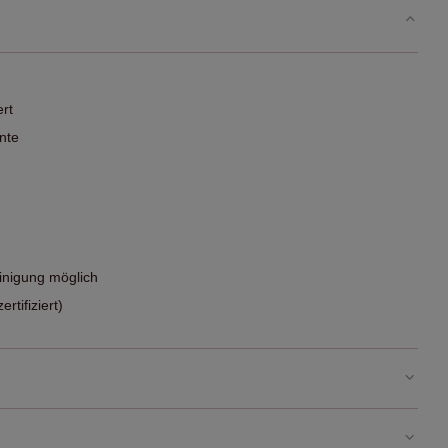
ert
nte
nigung möglich
tifiziert)