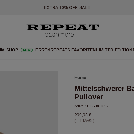
*DIESES ANGEBOT GILT BIS ZUM 12 AUGUST 2026
*GILT NICHT FÜR LIMITED EDITION
*AUSNAHMEN SIND MÖGLICH
NEUE CASHMERE-NEUHEITEN
CHE NEUE STYLES & FRISCHE FARBEN FÜR DIE KOMMENDE SA
 IM SHOP
HERREN
REPEATS FAVORITEN
LIMITED EDITION
NEW
EXTRA 10% OFF SALE
Home
Mittelschwerer B
Pullover
Artikel:
103508-1657
299,95 €
(inkl. MwSt.)