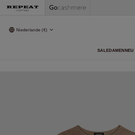
Niederlande (€)
WEI
SALE
DAMEN
NEU