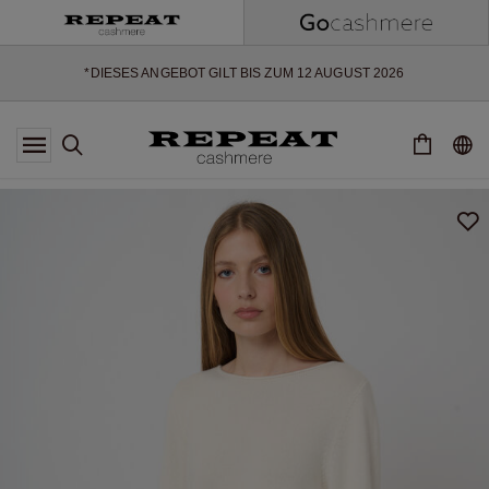
WEICHE NEUE STYLES & FRISCHE FARBEN FÜR DIE KOMMENDE
SAISON
EXTRA 10% OFF SALE
*DIESES ANGEBOT GILT BIS ZUM 12 AUGUST 2026
*GILT NICHT FÜR LIMITED EDITION
*AUSNAHMEN SIND MÖGLICH
NEUE CASHMERE-NEUHEITEN
WEICHE NEUE STYLES & FRISCHE FARBEN FÜR DIE KOMMENDE
SAISON
EXTRA 10% OFF SALE