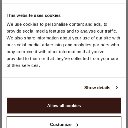
Handwäsche, chemische Reinigung möglich
100% Bio-Kaschmir (GOTS-zertifiziert)
This website uses cookies
STANDORT ÄNDERN
We use cookies to personalise content and ads, to
GRÖSSE & SCHNITT
provide social media features and to analyse our traffic.
Sie besuchen Repeat cashmere von Niederlande (€) aus.
We also share information about your use of our site with
Möchten Sie Ihre Standort aktualisieren?
our social media, advertising and analytics partners who
PFLEGEHINWEISE
Land:
may combine it with other information that you’ve
provided to them or that they’ve collected from your use
Vereinigte Staaten ($)
VERSAND & RÜCKGABE
of their services.
Sprache:
English
Show details
DAS KÖNNTE IHNEN AUCH GEFALLEN
WEITER
Allow all cookies
Nein, weiter shoppen in
Niederlande (€)
Customize