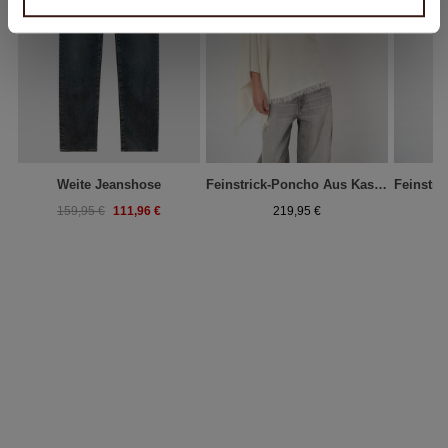
Weite Jeanshose
Feinstrick-Poncho Aus Kaschmir Mit Fransen
111,96 €
159,95 €
219,95 €