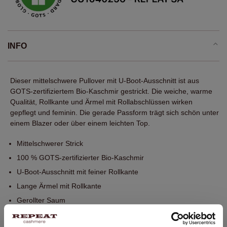
INFO
Dieser mittelschwere Pullover mit U-Boot-Ausschnitt ist aus
GOTS-zertifiziertem Bio-Kaschmir gestrickt. Die weiche, warme
Qualität, Rollkante und Ärmel mit Rollabschlüssen wirken
gepflegt und feminin. Die gerade Passform trägt sich schön unter
einem Blazer oder über einem leichten Top.
Mittelschwerer Strick
100 % GOTS-zertifizierter Bio-Kaschmir
U-Boot-Ausschnitt mit feiner Rollkante
Lange Ärmel mit Rollkante
Gerollter Saum
Gerader Schnitt