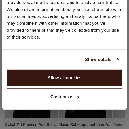
provide social media features and to analyse our traffic.
Sie besuchen Repeat cashmere von Niederlande (€) aus.
VERSAND & RÜCKGABE
We also share information about your use of our site with
Möchten Sie Ihre Standort aktualisieren?
our social media, advertising and analytics partners who
Land:
may combine it with other information that you’ve
provided to them or that they’ve collected from your use
Vereinigte Staaten ($)
DAS KÖNNTE IHNEN AUCH GEFALLEN
of their services.
Sprache:
English
Show details
WEITER
Allow all cookies
Nein, weiter shoppen in
Niederlande (€)
Customize
Schal Mit Fransen Aus Bio-Kaschmir
Basic Rollkragenpullover Aus Bio-Kaschmir