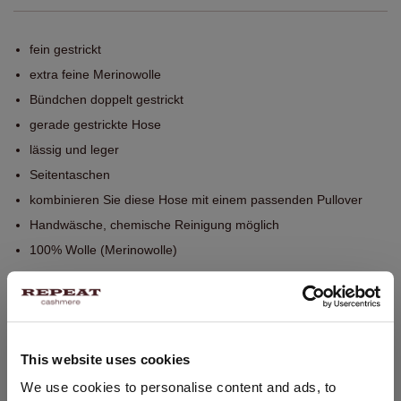
fein gestrickt
extra feine Merinowolle
Bündchen doppelt gestrickt
gerade gestrickte Hose
lässig und leger
Seitentaschen
kombinieren Sie diese Hose mit einem passenden Pullover
Handwäsche, chemische Reinigung möglich
100% Wolle (Merinowolle)
GRÖSSE & SCHNITT
This website uses cookies
PFLEGEHINWEISE
STANDORT ÄNDERN
We use cookies to personalise content and ads, to