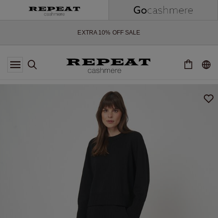
WEICHE NEUE STYLES & FRISCHE FARBEN FÜR DIE KOMMENDE
SAISON
EXTRA 10% OFF SALE
*DIESES ANGEBOT GILT BIS ZUM 12 AUGUST 2026
*GILT NICHT FÜR LIMITED EDITION
*AUSNAHMEN SIND MÖGLICH
NEUE CASHMERE-NEUHEITEN
WEICHE NEUE STYLES & FRISCHE FARBEN FÜR DIE KOMMENDE
SAISON
EXTRA 10% OFF SALE