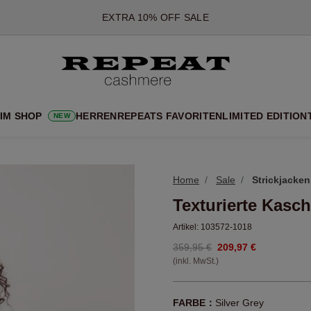
*DIESES ANGEBOT GILT BIS ZUM 12 AUGUST 2026
*GILT NICHT FÜR LIMITED EDITION
*AUSNAHMEN SIND MÖGLICH
NEUE CASHMERE-NEUHEITEN
CHE NEUE STYLES & FRISCHE FARBEN FÜR DIE KOMMENDE SA
 IM SHOP
HERREN
REPEATS FAVORITEN
LIMITED EDITION
NEW
EXTRA 10% OFF SALE
Home
Sale
Strickjacken
Texturierte Kasc
Artikel:
103572-1018
359,95 €
209,97 €
(inkl. MwSt.)
FARBE：
Silver Grey