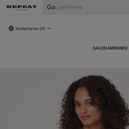
Niederlande (€)
WEI
SALE
DAMEN
NEU