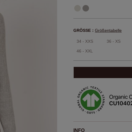
GRÖSSE：
Größentabelle
34 - XXS
36 - XS
46 - XXL
INFO