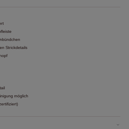
ert
fleiste
penbündchen
en Strickdetails
nopf
ail
nigung möglich
tifiziert)