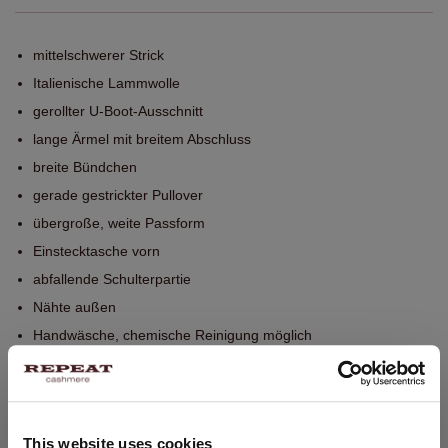
mittelschwerer Strick
Italienische Lammwolle
gerollter U-Boot-Ausschnitt
lange Ärmel mit breitem Abschluss
breite Bündchen
gerade gestrickter Pullover
übergroße, weite Passform
Einstecktasche vorn
abfallende Schulterpartie
Nähte außen
Handwäsche, chemische Reinigung möglich
100% Extrafeine Babywolle (Merinowolle)
GRÖSSE & SCHNITT
This website uses cookies