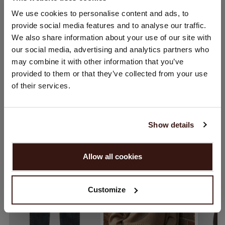
STANDORT ÄNDERN
We use cookies to personalise content and ads, to
PFLEGEHINWEISE
provide social media features and to analyse our traffic.
Sie besuchen Repeat cashmere von Niederlande (€) aus.
We also share information about your use of our site with
Möchten Sie Ihre Standort aktualisieren?
our social media, advertising and analytics partners who
VERSAND & RÜCKGABE
Land:
may combine it with other information that you’ve
provided to them or that they’ve collected from your use
Vereinigte Staaten ($)
of their services.
Sprache:
DAS KÖNNTE IHNEN AUCH GEFALLEN
English
Show details
WEITER
Allow all cookies
Nein, weiter shoppen in
Niederlande (€)
Customize