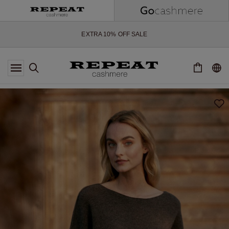
WEICHE NEUE STYLES & FRISCHE FARBEN FÜR DIE KOMMENDE
SAISON
EXTRA 10% OFF SALE
*DIESES ANGEBOT GILT BIS ZUM 12 AUGUST 2026
*GILT NICHT FÜR LIMITED EDITION
*AUSNAHMEN SIND MÖGLICH
NEUE CASHMERE-NEUHEITEN
WEICHE NEUE STYLES & FRISCHE FARBEN FÜR DIE KOMMENDE
SAISON
EXTRA 10% OFF SALE