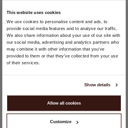
This website uses cookies
GRÖSSE & SCHNITT
STANDORT ÄNDERN
We use cookies to personalise content and ads, to
provide social media features and to analyse our traffic.
PFLEGEHINWEISE
Sie besuchen Repeat cashmere von Niederlande (€) aus.
We also share information about your use of our site with
Möchten Sie Ihre Standort aktualisieren?
our social media, advertising and analytics partners who
Land:
VERSAND & RÜCKGABE
may combine it with other information that you’ve
provided to them or that they’ve collected from your use
Vereinigte Staaten ($)
of their services.
Sprache:
DAS KÖNNTE IHNEN AUCH GEFALLEN
English
Show details
WEITER
Allow all cookies
Nein, weiter shoppen in
Niederlande (€)
Customize