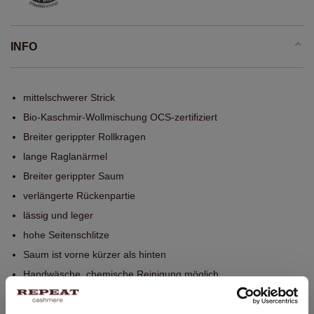
INFO
mittelschwerer Strick
Bio-Kaschmir-Wollmischung OCS-zertifiziert
Breiter gerippter Rollkragen
lange Raglanärmel
Breiter gerippter Saum
verlängerte Rückenpartie
lässig und leger
hohe Seitenschlitze
Saum ist vorne kürzer als hinten
Handwäsche, chemische Reinigung möglich
90% Wolle / 10% Bio-Kaschmir