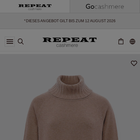
WEICHE NEUE STYLES & FRISCHE FARBEN FÜR DIE KOMMENDE
SAISON
EXTRA 10% OFF SALE
*DIESES ANGEBOT GILT BIS ZUM 12 AUGUST 2026
*GILT NICHT FÜR LIMITED EDITION
*AUSNAHMEN SIND MÖGLICH
NEUE CASHMERE-NEUHEITEN
WEICHE NEUE STYLES & FRISCHE FARBEN FÜR DIE KOMMENDE
SAISON
EXTRA 10% OFF SALE