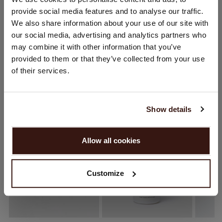
provide social media features and to analyse our traffic.
Sie besuchen Repeat cashmere von Niederlande (€) aus.
We also share information about your use of our site with
Möchten Sie Ihre Standort aktualisieren?
VERSAND & RÜCKGABE
our social media, advertising and analytics partners who
Land:
may combine it with other information that you’ve
provided to them or that they’ve collected from your use
Vereinigte Staaten ($)
of their services.
DAS KÖNNTE IHNEN AUCH GEFALLEN
Sprache:
English
Show details
WEITER
Allow all cookies
Nein, weiter shoppen in
Niederlande (€)
Customize