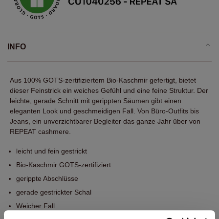
INFO
Aus 100% GOTS-zertifiziertem Bio-Kaschmir gefertigt, bietet
dieser Feinstrick ein weiches Gefühl und eine feine Struktur. Der
leichte, gerade Schnitt mit gerippten Säumen gibt einen
eleganten Look und geschmeidigen Fall. Von Büro-Outfits bis
Jeans, ein unverzichtbarer Begleiter das ganze Jahr über von
REPEAT cashmere.
leicht und fein gestrickt
Bio-Kaschmir GOTS-zertifiziert
gerippte Abschlüsse
gerade gestrickter Schal
Weicher Fall