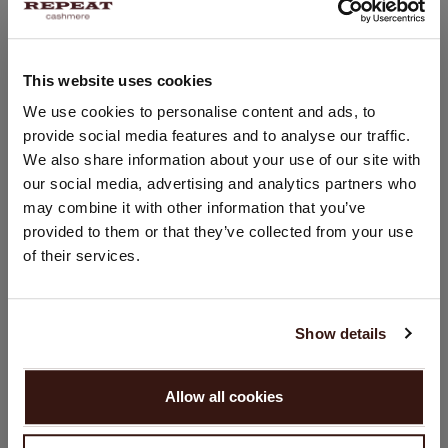
Einheitsgröße
40 x 175 cm
Handwäsche, chemische Reinigung möglich
This website uses cookies
100% Bio-Kaschmir (GOTS-zertifiziert)
STANDORT ÄNDERN
We use cookies to personalise content and ads, to
provide social media features and to analyse our traffic.
Sie besuchen Repeat cashmere von Niederlande (€) aus.
GRÖSSE & SCHNITT
We also share information about your use of our site with
Möchten Sie Ihre Standort aktualisieren?
our social media, advertising and analytics partners who
Land:
may combine it with other information that you’ve
PFLEGEHINWEISE
provided to them or that they’ve collected from your use
Vereinigte Staaten ($)
of their services.
VERSAND & RÜCKGABE
Sprache:
English
Show details
WEITER
DAS KÖNNTE IHNEN AUCH GEFALLEN
Allow all cookies
Nein, weiter shoppen in
Niederlande (€)