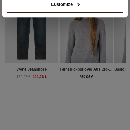
Customize
Weite Jeanshose
Feinstrickpullover Aus Bio-Kaschmir Mit Geripptem Stehkragen
111,96 €
159,95 €
259,95 €