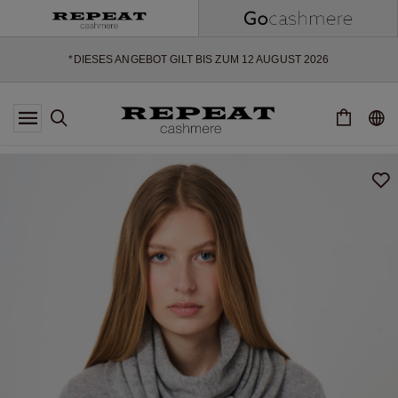
WEICHE NEUE STYLES & FRISCHE FARBEN FÜR DIE KOMMENDE
SAISON
EXTRA 10% OFF SALE
*DIESES ANGEBOT GILT BIS ZUM 12 AUGUST 2026
*GILT NICHT FÜR LIMITED EDITION
*AUSNAHMEN SIND MÖGLICH
NEUE CASHMERE-NEUHEITEN
WEICHE NEUE STYLES & FRISCHE FARBEN FÜR DIE KOMMENDE
SAISON
EXTRA 10% OFF SALE