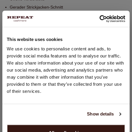
Gerader Strickjacken-Schnitt
Reguläre Passform
Eingestrickte Front-Taschen
Nahtdetail am Rücken
This website uses cookies
Nach vorne verlegte Seitennähte
Handwäsche, chemische Reinigung möglich
STANDORT ÄNDERN
We use cookies to personalise content and ads, to
provide social media features and to analyse our traffic.
100% Bio-Kaschmir (GOTS-zertifiziert)
Sie besuchen Repeat cashmere von Niederlande (€) aus.
We also share information about your use of our site with
Möchten Sie Ihre Standort aktualisieren?
our social media, advertising and analytics partners who
Land:
may combine it with other information that you’ve
GRÖSSE & SCHNITT
provided to them or that they’ve collected from your use
Vereinigte Staaten ($)
of their services.
PFLEGEHINWEISE
Sprache:
English
VERSAND & RÜCKGABE
Show details
WEITER