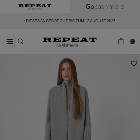
WEICHE NEUE STYLES & FRISCHE FARBEN FÜR DIE KOMMENDE
SAISON
EXTRA 10% OFF SALE
*DIESES ANGEBOT GILT BIS ZUM 12 AUGUST 2026
*GILT NICHT FÜR LIMITED EDITION
*AUSNAHMEN SIND MÖGLICH
NEUE CASHMERE-NEUHEITEN
WEICHE NEUE STYLES & FRISCHE FARBEN FÜR DIE KOMMENDE
SAISON
EXTRA 10% OFF SALE