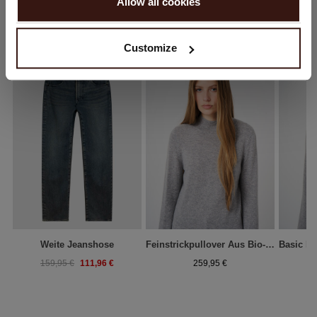
Allow all cookies
Nein, weiter shoppen in
Niederlande (€)
DAS KÖNNTE IHNEN AUCH GEFALLEN
Customize
Weite Jeanshose
Feinstrickpullover Aus Bio-Kaschmir Mit Geripptem Stehkragen
111,96 €
159,95 €
259,95 €