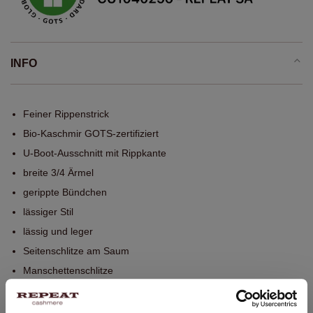
INFO
Feiner Rippenstrick
Bio-Kaschmir GOTS-zertifiziert
U-Boot-Ausschnitt mit Rippkante
breite 3/4 Ärmel
gerippte Bündchen
lässiger Stil
lässig und leger
Seitenschlitze am Saum
Manschettenschlitze
Ganzes Kleidungsstück is nahtlos gestrickt
Handwäsche, chemische Reinigung möglich