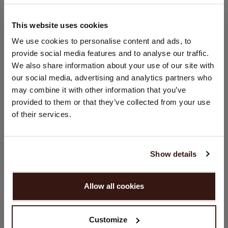
100% Bio-Kaschmir (GOTS-zertifiziert)
This website uses cookies
STANDORT ÄNDERN
We use cookies to personalise content and ads, to
GRÖSSE & SCHNITT
provide social media features and to analyse our traffic.
Sie besuchen Repeat cashmere von Niederlande (€) aus.
We also share information about your use of our site with
Möchten Sie Ihre Standort aktualisieren?
our social media, advertising and analytics partners who
PFLEGEHINWEISE
Land:
may combine it with other information that you’ve
provided to them or that they’ve collected from your use
Vereinigte Staaten ($)
VERSAND & RÜCKGABE
of their services.
Sprache:
English
Show details
DAS KÖNNTE IHNEN AUCH GEFALLEN
WEITER
Allow all cookies
Nein, weiter shoppen in
Niederlande (€)
Customize