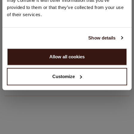
may combine it with other information that you’ve
Gerader Schnitt
provided to them or that they’ve collected from your use
Vereinigte Staaten ($)
Schmale Passform
of their services.
Handwäsche, chemische Reinigung möglich
Sprache:
100% Bio-Kaschmir (GOTS-zertifiziert)
English
Show details
WEITER
GRÖSSE & SCHNITT
Allow all cookies
Nein, weiter shoppen in
Niederlande (€)
PFLEGEHINWEISE
Customize
VERSAND & RÜCKGABE