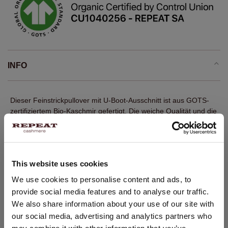
INFO
Dieser Feinstrickpullover mit U-Boot-Ausschnitt ist aus GOTS-
zertifiziertem Bio-Kaschmir gefertigt. Die weiche Qualität und die
feine Rollkante verleihen ihm eine feminine Ausstrahlung. Die
schmale, gerade Passform lässt sich solo oder unter Strickjacke
und Blazer tragen.
This website uses cookies
Fein gestrickt
100 % GOTS-zertifizierter Bio-Kaschmir
STANDORT ÄNDERN
We use cookies to personalise content and ads, to
provide social media features and to analyse our traffic.
U-Boot-Ausschnitt mit feiner Rollkante
Sie besuchen Repeat cashmere von Niederlande (€) aus.
We also share information about your use of our site with
Lange Ärmel mit Rippabschlüssen
Möchten Sie Ihre Standort aktualisieren?
our social media, advertising and analytics partners who
Gerippter Saum
Land: