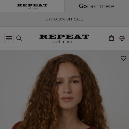
WEICHE NEUE STYLES & FRISCHE FARBEN FÜR DIE KOMMENDE
SAISON
EXTRA 10% OFF SALE
*DIESES ANGEBOT GILT BIS ZUM 12 AUGUST 2026
*GILT NICHT FÜR LIMITED EDITION
*AUSNAHMEN SIND MÖGLICH
NEUE CASHMERE-NEUHEITEN
WEICHE NEUE STYLES & FRISCHE FARBEN FÜR DIE KOMMENDE
SAISON
EXTRA 10% OFF SALE