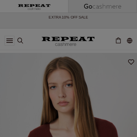
WEICHE NEUE STYLES & FRISCHE FARBEN FÜR DIE KOMMENDE
SAISON
EXTRA 10% OFF SALE
*DIESES ANGEBOT GILT BIS ZUM 12 AUGUST 2026
*GILT NICHT FÜR LIMITED EDITION
*AUSNAHMEN SIND MÖGLICH
NEUE CASHMERE-NEUHEITEN
WEICHE NEUE STYLES & FRISCHE FARBEN FÜR DIE KOMMENDE
SAISON
EXTRA 10% OFF SALE