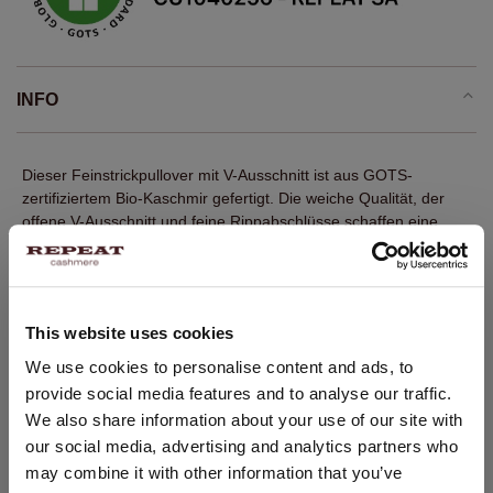
INFO
Dieser Feinstrickpullover mit V-Ausschnitt ist aus GOTS-
zertifiziertem Bio-Kaschmir gefertigt. Die weiche Qualität, der
offene V-Ausschnitt und feine Rippabschlüsse schaffen eine
elegante Ausstrahlung. Die schmale, gerade Passform lässt sich
solo oder unter Strickjacke und Blazer tragen.
Fein gestrickt
This website uses cookies
100 % GOTS-zertifizierter Bio-Kaschmir
STANDORT ÄNDERN
We use cookies to personalise content and ads, to
Gerippter V-Ausschnitt
provide social media features and to analyse our traffic.
Lange Ärmel mit Rippabschlüssen
Sie besuchen Repeat cashmere von Niederlande (€) aus.
We also share information about your use of our site with
Möchten Sie Ihre Standort aktualisieren?
Gerippter Saum
our social media, advertising and analytics partners who
Land:
Gerader Schnitt
may combine it with other information that you’ve