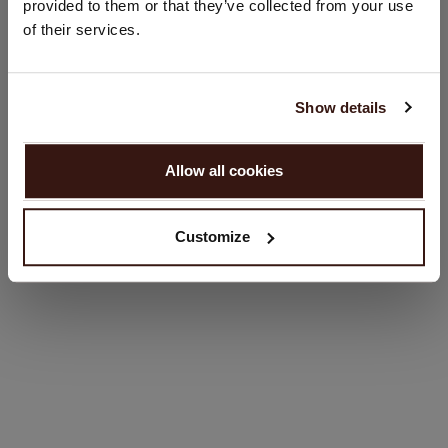
Schmale Passform
provided to them or that they’ve collected from your use
Vereinigte Staaten ($)
of their services.
Handwäsche, chemische Reinigung möglich
Sprache:
100% Bio-Kaschmir (GOTS-zertifiziert)
English
Show details
GRÖSSE & SCHNITT
WEITER
Allow all cookies
Nein, weiter shoppen in
Niederlande (€)
PFLEGEHINWEISE
Customize
VERSAND & RÜCKGABE