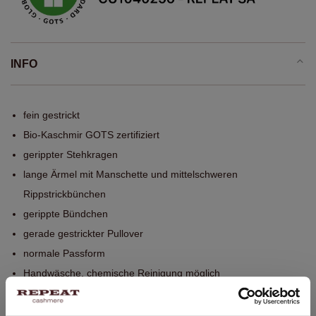
INFO
fein gestrickt
Bio-Kaschmir GOTS zertifiziert
gerippter Stehkragen
lange Ärmel mit Manschette und mittelschweren
Rippstrickbünchen
gerippte Bündchen
gerade gestrickter Pullover
normale Passform
Handwäsche, chemische Reinigung möglich
100% Bio-Kaschmir