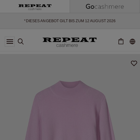
WEICHE NEUE STYLES & FRISCHE FARBEN FÜR DIE KOMMENDE
SAISON
EXTRA 10% OFF SALE
*DIESES ANGEBOT GILT BIS ZUM 12 AUGUST 2026
*GILT NICHT FÜR LIMITED EDITION
*AUSNAHMEN SIND MÖGLICH
NEUE CASHMERE-NEUHEITEN
WEICHE NEUE STYLES & FRISCHE FARBEN FÜR DIE KOMMENDE
SAISON
EXTRA 10% OFF SALE