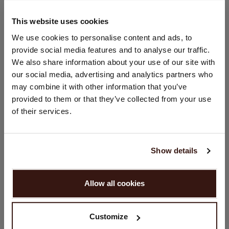
GRÖSSE & SCHNITT
This website uses cookies
STANDORT ÄNDERN
We use cookies to personalise content and ads, to
provide social media features and to analyse our traffic.
PFLEGEHINWEISE
Sie besuchen Repeat cashmere von Niederlande (€) aus.
We also share information about your use of our site with
Möchten Sie Ihre Standort aktualisieren?
our social media, advertising and analytics partners who
Land:
VERSAND & RÜCKGABE
may combine it with other information that you’ve
provided to them or that they’ve collected from your use
Vereinigte Staaten ($)
of their services.
Sprache:
DAS KÖNNTE IHNEN AUCH GEFALLEN
English
Show details
WEITER
Allow all cookies
Nein, weiter shoppen in
Niederlande (€)
Customize