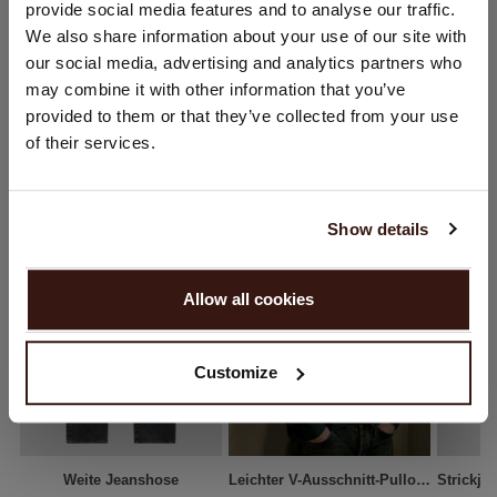
provide social media features and to analyse our traffic.
Sie besuchen Repeat cashmere von Niederlande (€) aus.
VERSAND & RÜCKGABE
We also share information about your use of our site with
Möchten Sie Ihre Standort aktualisieren?
our social media, advertising and analytics partners who
Land:
may combine it with other information that you’ve
provided to them or that they’ve collected from your use
Vereinigte Staaten ($)
DAS KÖNNTE IHNEN AUCH GEFALLEN
of their services.
Sprache:
English
Show details
WEITER
Allow all cookies
Nein, weiter shoppen in
Niederlande (€)
Customize
Weite Jeanshose
Leichter V-Ausschnitt-Pullover Mit Dezentem Glanz