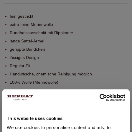
fein gestrickt
extra feine Merinowolle
Rundhalsausschnitt mit Rippkante
lange Sattel-Ärmel
gerippte Bündchen
lässiges Design
Regular Fit
Handwäsche, chemische Reinigung möglich
100% Wolle (Merinowolle)
GRÖSSE & SCHNITT
This website uses cookies
PFLEGEHINWEISE
STANDORT ÄNDERN
We use cookies to personalise content and ads, to