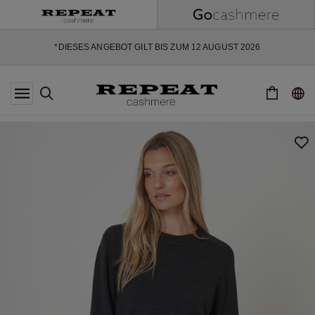
WEICHE NEUE STYLES & FRISCHE FARBEN FÜR DIE KOMMENDE
SAISON
EXTRA 10% OFF SALE
*DIESES ANGEBOT GILT BIS ZUM 12 AUGUST 2026
*GILT NICHT FÜR LIMITED EDITION
*AUSNAHMEN SIND MÖGLICH
NEUE CASHMERE-NEUHEITEN
WEICHE NEUE STYLES & FRISCHE FARBEN FÜR DIE KOMMENDE
SAISON
EXTRA 10% OFF SALE