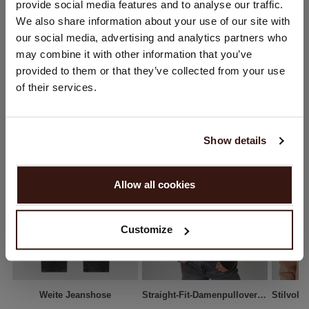
provide social media features and to analyse our traffic.
Sie besuchen Repeat cashmere von Niederlande (€) aus.
VERSAND & RÜCKGABE
We also share information about your use of our site with
Möchten Sie Ihre Standort aktualisieren?
our social media, advertising and analytics partners who
Land:
may combine it with other information that you’ve
provided to them or that they’ve collected from your use
Vereinigte Staaten ($)
DAS KÖNNTE IHNEN AUCH GEFALLEN
of their services.
Sprache:
English
Show details
WEITER
Allow all cookies
Nein, weiter shoppen in
Niederlande (€)
Customize
Weite Jeanshose
Straight-Fit-Damenpullover Aus Bio-Kaschmir Mit Rundhalsausschnitt