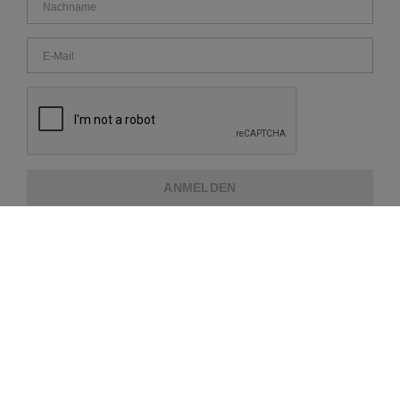
ANMELDEN
ÜBER REPEAT
KUNDENDIENST
WEITERE INFORMATIONEN
ZAHLUNGSMETHODEN