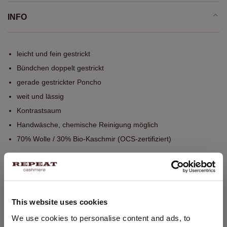
INFO
leicht und fein gestrickt
Bündchen doppelt gestrickt
gerade gestrickter Poncho
weit und lässig
Kontrastsaum
Handwäsche, chemische Reinigung möglich
70% Wolle / 30% Bio-Kaschmir (OCS-zertifiziert)
GRÖSSE & SCHNITT
This website uses cookies
PFLEGEHINWEISE
STANDORT ÄNDERN
We use cookies to personalise content and ads, to