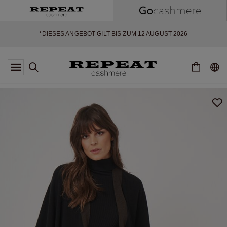
WEICHE NEUE STYLES & FRISCHE FARBEN FÜR DIE KOMMENDE
SAISON
EXTRA 10% OFF SALE
*DIESES ANGEBOT GILT BIS ZUM 12 AUGUST 2026
*GILT NICHT FÜR LIMITED EDITION
*AUSNAHMEN SIND MÖGLICH
NEUE CASHMERE-NEUHEITEN
WEICHE NEUE STYLES & FRISCHE FARBEN FÜR DIE KOMMENDE
SAISON
EXTRA 10% OFF SALE