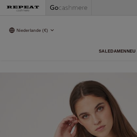
Niederlande (€)
WEI
SALE
DAMEN
NEU