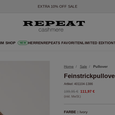
*DIESES ANGEBOT GILT BIS ZUM 12 AUGUST 2026
*GILT NICHT FÜR LIMITED EDITION
*AUSNAHMEN SIND MÖGLICH
NEUE CASHMERE-NEUHEITEN
CHE NEUE STYLES & FRISCHE FARBEN FÜR DIE KOMMENDE SA
 IM SHOP
HERREN
REPEATS FAVORITEN
LIMITED EDITION
NEW
EXTRA 10% OFF SALE
Home
Sale
Pullover
Feinstrickpullov
Artikel:
401104-1386
199,95 €
111,97 €
(inkl. MwSt.)
FARBE：
Ivory