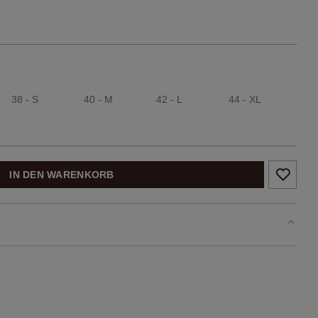
38 - S
40 - M
42 - L
44 - XL
IN DEN WARENKORB