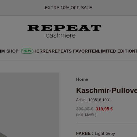
*DIESES ANGEBOT GILT BIS ZUM 12 AUGUST 2026
*GILT NICHT FÜR LIMITED EDITION
*AUSNAHMEN SIND MÖGLICH
NEUE CASHMERE-NEUHEITEN
CHE NEUE STYLES & FRISCHE FARBEN FÜR DIE KOMMENDE SA
 IM SHOP
HERREN
REPEATS FAVORITEN
LIMITED EDITION
NEW
EXTRA 10% OFF SALE
Home
Kaschmir-Pullove
Artikel:
103516-1031
399,95 €
319,95 €
(inkl. MwSt.)
FARBE：
Light Grey