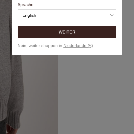
Sprache:
English
WEITER
Nein, weiter shoppen in
Niederlande (€)