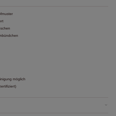
pfmuster
ert
üschen
penbündchen
nigung möglich
tifiziert)