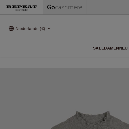
Niederlande (€)
WEI
SALE
DAMEN
NEU