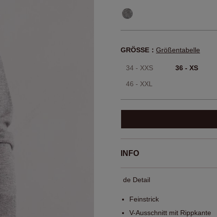
GRÖSSE：
Größentabelle
34 - XXS
36 - XS
46 - XXL
INFO
de Detail
Feinstrick
V-Ausschnitt mit Rippkante