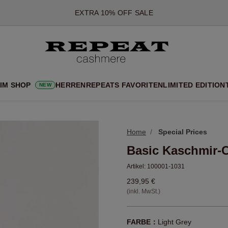
*DIESES ANGEBOT GILT BIS ZUM 12 AUGUST 2026
*GILT NICHT FÜR LIMITED EDITION
*AUSNAHMEN SIND MÖGLICH
NEUE CASHMERE-NEUHEITEN
CHE NEUE STYLES & FRISCHE FARBEN FÜR DIE KOMMENDE SA
 IM SHOP
HERREN
REPEATS FAVORITEN
LIMITED EDITION
NEW
EXTRA 10% OFF SALE
Home
Special Prices
Basic Kaschmir-C
Artikel:
100001-1031
239,95 €
(inkl. MwSt.)
FARBE：
Light Grey