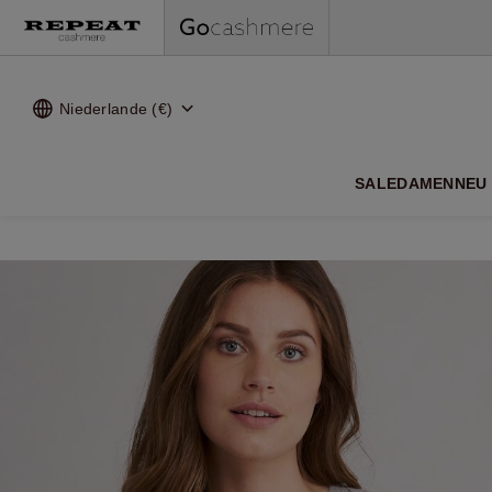
Niederlande (€)
WEI
SALE
DAMEN
NEU