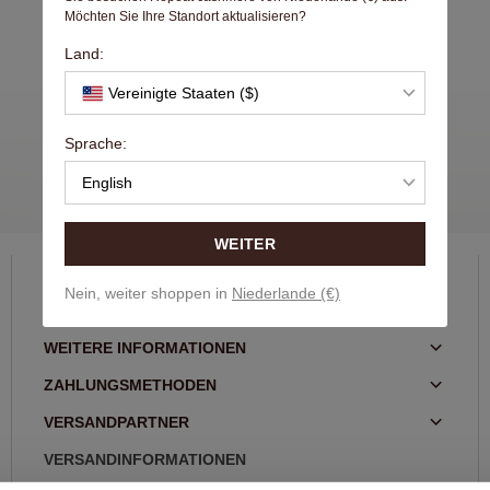
Möchten Sie Ihre Standort aktualisieren?
0 ERGEBNISSE
Land:
Vereinigte Staaten ($)
Sprache:
English
WEITER
ÜBER REPEAT
Nein, weiter shoppen in
Niederlande (€)
KUNDENDIENST
WEITERE INFORMATIONEN
ZAHLUNGSMETHODEN
VERSANDPARTNER
VERSANDINFORMATIONEN