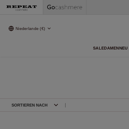
Niederlande (€)
SALE
DAMEN
NEU
WEI
SORTIEREN NACH