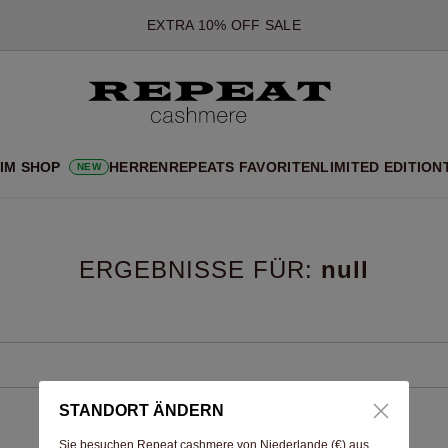
EXTRA 10% OFF SALE
*DIESES ANGEBOT GILT BIS ZUM 12 AUGUST 2026
*GILT NICHT FÜR LIMITED EDITION
*AUSNAHMEN SIND MÖGLICH
NEUE CASHMERE-NEUHEITEN
 IM SHOP
HERREN
REPEATS FAVORITEN
LIMITED EDITION
NEW
CHE NEUE STYLES & FRISCHE FARBEN FÜR DIE KOMMENDE SA
EXTRA 10% OFF SALE
ERGEBNISSE FÜR:
null
STANDORT ÄNDERN
Sie besuchen Repeat cashmere von Niederlande (€) aus.