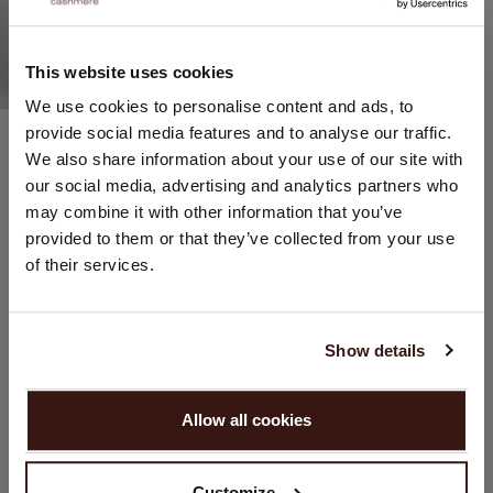
This website uses cookies
STANDORT ÄNDERN
We use cookies to personalise content and ads, to
Baumwolle / Polyester
provide social media features and to analyse our traffic.
Sie besuchen Repeat cashmere von Niederlande (€) aus.
Jeanshose Mit Destroyed Details
We also share information about your use of our site with
Möchten Sie Ihre Standort aktualisieren?
139,95 €
our social media, advertising and analytics partners who
1 FARBEN
Land:
may combine it with other information that you’ve
provided to them or that they’ve collected from your use
Vereinigte Staaten ($)
of their services.
Sprache:
English
Show details
WEITER
Allow all cookies
Nein, weiter shoppen in
Niederlande (€)
Customize