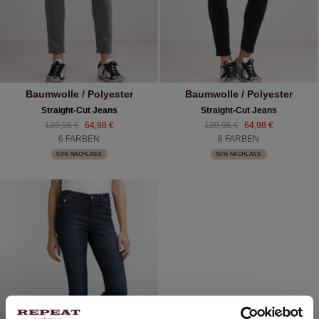
Baumwolle / Polyester
Baumwolle / Polyester
Straight-Cut Jeans
Straight-Cut Jeans
129,95 €
64,98 €
129,95 €
64,98 €
6 FARBEN
6 FARBEN
50% NACHLASS
50% NACHLASS